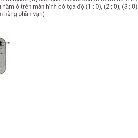
ằm ở trên màn hình có tọa độ (1 ; 0), (2 ; 0), (3 ; 0) 
ến hàng phần vạn)