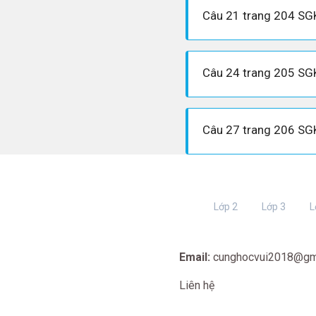
Lớp 2
Lớp 3
L
Email:
cunghocvui2018@gm
Liên hệ