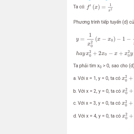
f
′
(
x
)
=
1
x
2
1
′
(
)
=
Ta có:
f
x
2
x
Phương trình tiếp tuyến (d) c
y
=
1
x
0
2
(
x
−
x
0
)
−
1
−
1
x
0
h
a
1
=
(
−
)
−
1
−
y
x
x
0
2
x
0
2
2
+
2
−
+
h
a
y
x
x
x
x
y
0
0
0
Ta phải tìm x
> 0, sao cho (d) 
0
x
0
2
2
+
a. Với x = 1, y = 0, ta có
x
0
x
0
2
2
+
b. Với x = 2, y = 0, ta có
x
0
x
0
2
2
+
c. Với x = 3, y = 0, ta có
x
0
x
0
2
2
+
d. Với x = 4, y = 0, ta có
x
0