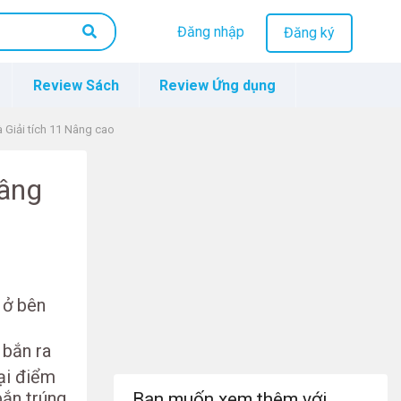
Đăng nhập
Đăng ký
Review Sách
Review Ứng dụng
 Giải tích 11 Nâng cao
Nâng
 ở bên
 bắn ra
ại điểm
bắn trúng
Bạn muốn xem thêm với