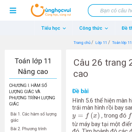
Tiểu học
Công thức
Đề t
Trang chủ
Lớp 11
Toán lớp 1
Toán lớp 11
Câu 26 trang 
Nâng cao
cao
CHƯƠNG I. HÀM SỐ
Đề bài
LƯỢNG GIÁC VÀ
PHƯƠNG TRÌNH LƯỢNG
Hình 5.6 thể hiện màn h
GIÁC
trái màn hình rồi bay s
f
y
=
f
(
x
)
=
(
)
Bài 1. Các hàm số lượng
, trong đó
y
f
x
f
giác
từ máy bay tại một điể
Bài 2. Phương trình
đó. Tìm hoành độ các đ