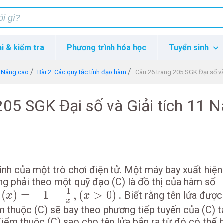
hi & kiểm tra
Phương trình hóa học
Tuyển sinh
1 Nâng cao
Bài 2. Các quy tắc tính đạo hàm
Câu 26 trang 205 SGK Đại số và
205 SGK Đại số và Giải tích 11 
ình của một trò chơi điện tử. Một máy bay xuất hiện
ang phải theo một quỹ đạo (C) là đồ thị của hàm số
(
x
)
=
−
1
−
1
x
,
(
x
>
0
)
.
1
(
)
=
−
1
−
,
(
>
0
)
.
Biết rằng tên lửa được
x
x
x
m thuộc (C) sẽ bay theo phương tiếp tuyến của (C) t
iểm thuộc (C) sao cho tên lửa bắn ra từ đó có thể 