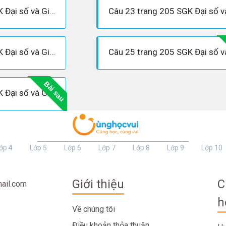
Câu 21 trang 204 SGK Đại số và Giải tích 11 Nâng cao
Câu 24 trang 205 SGK Đại số và Giải tích 11 Nâng cao
Bài sau
Câu 27 trang 206 SGK Đại số và Giải tích 11 Nâng cao
ớp 4
Lớp 5
Lớp 6
Lớp 7
Lớp 8
Lớp 9
Lớp 10
Giới thiệu
C
ail.com
h
Về chúng tôi
Điều khoản thỏa thuận