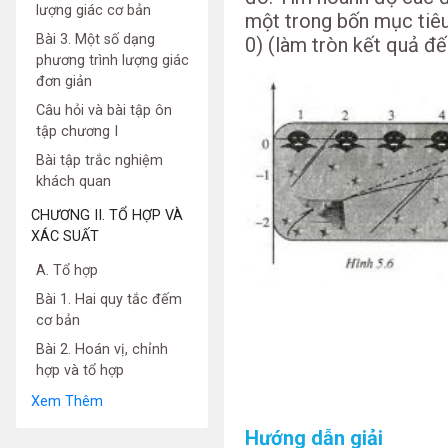
lượng giác cơ bản
một trong bốn mục tiêu n
Bài 3. Một số dạng
0) (làm tròn kết quả đ
phương trình lượng giác
đơn giản
Câu hỏi và bài tập ôn
tập chương I
Bài tập trắc nghiệm
khách quan
CHƯƠNG II. TỔ HỢP VÀ
XÁC SUẤT
A. Tổ hợp
Bài 1. Hai quy tắc đếm
cơ bản
Bài 2. Hoán vị, chỉnh
hợp và tổ hợp
Xem Thêm
Hướng dẫn giải