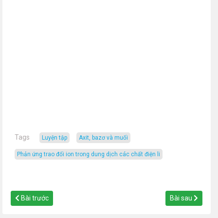
Tags
luyện tập
axit, bazơ và muối
phản ứng trao đổi ion trong dung dịch các chất điện li
Bài trước
Bài sau