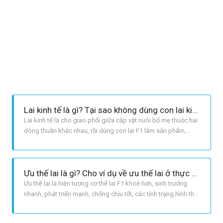
Lai kinh tế là gì? Tại sao không dùng con lai kinh tế để nhân giống?
Lai kinh tế là cho giao phối giữa cặp vật nuôi bố mẹ thuộc hai
dòng thuần khác nhau, rồi dùng con lai F1 làm sản phẩm,
không dùng nó làm giống. Không dùng con lai kinh tế để làm
giống là vì : Con lai F1 là cơ thể dị hợp, nếu đem các con lai F1
giao phối với nhau thì các gen lặn sẽ được tổ hợp lại vớ
Ưu thế lai là gì? Cho ví dụ về ưu thế lai ở thực vật và động vật?
Ưu thế lai là hiện tượng cơ thể lai F1 khoẻ hơn, sinh trưởng
nhanh, phát triển mạnh, chống chịu tốt, các tính trạng hình thái
và năng suất cao hơn trung bình giữa hai bố mẹ hoặc vượt trội
hơn cả hai dạng bố mẹ. Ví dụ: Con lai giữa cà chua hồng Việt