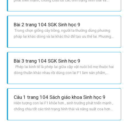
phát triển mạnh, chống chịu tốt các tính trạng hình thái và
năng suất cao hơn trung bình giữa hai bố mẹ hoặc vượt trội
hơn cả hai dạng bố mẹ . Người ta không dùng con lai F1
làm giống vì con lai F1 là cơ thể dị hợp, nếu đem các
Bài 2 trang 104 SGK Sinh học 9
Trong chọn giống cây trồng, người ta thường dùng phương
pháp lai khác dòng và lai khác thứ để tạo ưu thế lai. Phương
pháp lai khác dòng được sử dụng phổ biến hơn. Vì : Phương
pháp lai khác dòng là phương pháp lai hai dòng thuần chủng
khác nhau rồi cho chúng giao phối với nhau và tạo ra giống
Bài 3 trang 104 SGK Sinh học 9
mới.
Phép lai kinh tế là phép lai giữa cặp vật nuôi bố mẹ thuộc hai
dòng thuần khác nhau rồi dùng con lai F1 làm sản phẩm,
không dùng nó làm giống. Ở nước ta hiện nay, phổ biến là
dùng con cái thuộc giống trong nước giao phối với con đực
cao sản thuộc giống nhập nội. Ví dụ: Con cái là ỉ Móng cái ×
Câu 1 trang 104 Sách giáo khoa Sinh học 9
co
Hiện tượng con lai F1 khỏe hơn , sinh trưởng phát triển mạnh ,
chống chịu tốt các tính trạng hình thái và năng suất coa hơn
trung bình giữa hai bố mẹ hoặc vượt trội hơn cả hai dạng bố
mẹ được gọi là ưu thế lai. Người ta không dùng con lai F1 làm
giống vì nếu làm giống thì ở đời sau , qua phân li ,