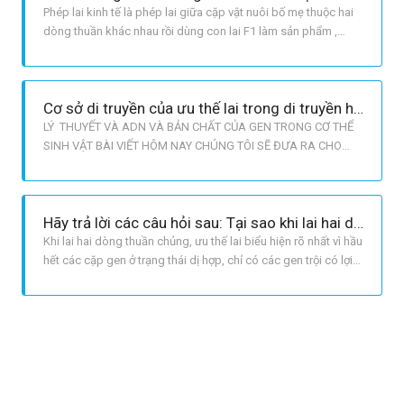
Phép lai kinh tế là phép lai giữa cặp vật nuôi bố mẹ thuộc hai
dòng thuần khác nhau rồi dùng con lai F1 làm sản phẩm ,
không dùng nó làm giống. Ở nước ta hiện nay , phổ biến là
dùng con cái thuộc giống trong nước giao phối với con đực
cao sản thuộc giống nhập nội. Ví dụ : Con cái là ỉ Móng cái x c
Cơ sở di truyền của ưu thế lai trong di truyền học và ý nghĩa Sinh học
LÝ THUYẾT VÀ ADN VÀ BẢN CHẤT CỦA GEN TRONG CƠ THỂ
SINH VẬT BÀI VIẾT HÔM NAY CHÚNG TÔI SẼ ĐƯA RA CHO
BẠN KHÁI NIỆM ADN LÀ GÌ VÀ CÁCH PHÂN BIỆT ADN VÀ
ARN TRONG CÁC CƠ THỂ SỐNG. ĐỂ BIẾT THÊM THÔNG TIN
MỜI CÁC BẠN CÙNG ĐÓN ĐỌC! I. TỔNG QUAN VỀ ADN 1.
Hãy trả lời các câu hỏi sau: Tại sao khi lai hai dòng thuần, ưu thế lai biểu hiện rõ nhất? Tại sao ưu thế lai biểu hiện rõ nhất ở F1, sau đó giảm dần qua các thế hệ?
ADN LÀ GÌ? CÔNG THỨC LIÊN QUAN: Bài 4. Phép
Khi lai hai dòng thuần chủng, ưu thế lai biểu hiện rõ nhất vì hầu
hết các cặp gen ở trạng thái dị hợp, chỉ có các gen trội có lợi
mới được biểu hiện ở cơ thể F1. Ưu thế lai biểu hiện rõ nhất ở
F1, sau đó giảm dần qua các thế hệ vì con lai F1 là cơ thể dị
hợp, nếu đem các con lai F1 giao phối với nha