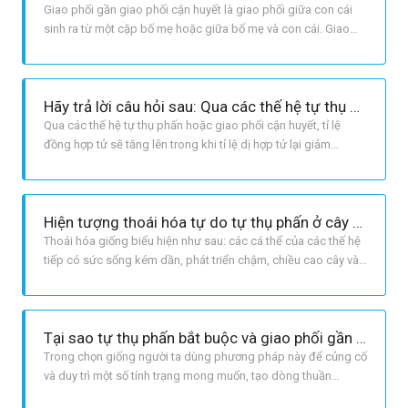
Giao phối gần giao phối cận huyết là giao phối giữa con cái
sinh ra từ một cặp bố mẹ hoặc giữa bố mẹ và con cái. Giao
phối gần thường gây ra hiện tượng thoái hóa ở các thế hệ sau
như: cá thể sinh trưởng, phát triển yếu, khả năng sinh sản
giảm, quái thai, dị tật bẩm sinh, chết non.
Hãy trả lời câu hỏi sau: Qua các thế hệ tự thụ phấn hoặc giao phối cận huyết , tỉ lệ đồng hợp và thể dị hợp biến đổi như thế nào? Tại sao tự thụ phấn ở cây giao phấn và giao phối gần ở động vật lại gây ra hiện tượng thoái hóa?
Qua các thế hệ tự thụ phấn hoặc giao phối cận huyết, tỉ lệ
đồng hợp tử sẽ tăng lên trong khi tỉ lệ dị hợp tử lại giảm
xuống. Tự thụ phấn ở cây giao phấn và giao phối gần ở động
vật lại gây ra hiện tượng thoái hóa giống do tỷ lệ kiểu gen dị
hợp tử trong quần thể giảm, tỉ lệ đồng hợp tử tăng dần,trong
Hiện tượng thoái hóa tự do tự thụ phấn ở cây giao phấn biểu hiện như thế nào?
Thoái hóa giống biểu hiện như sau: các cá thể của các thế hệ
tiếp có sức sống kém dần, phát triển chậm, chiều cao cây và
năng suất giảm dần, nhiều cây bị chết,...
Tại sao tự thụ phấn bắt buộc và giao phối gần gây ra hiện tượng thoái hóa giống nhưng những phương pháp này vẫn được người ta sử dụng trong chọn giống?
Trong chọn giống người ta dùng phương pháp này để củng cố
và duy trì một số tính trạng mong muốn, tạo dòng thuần
chủng, thuận lợi cho sự đánh giá kiểu gen từng dòng hoặc