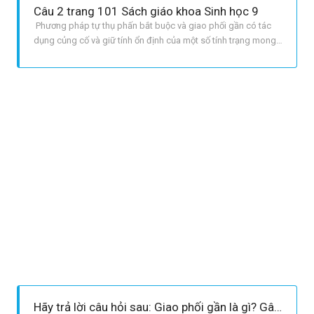
Câu 2 trang 101 Sách giáo khoa Sinh học 9
Phương pháp tự thụ phấn bắt buộc và giao phối gần có tác
dụng củng cố và giữ tính ổn định của một số tính trạng mong
muốn , tạo dòng thuần , thuận lợi cho sự đánh giá kiểu từng
dòng , phát hiện gen xấu để loại bỏ khỏi quần thể.
Hãy trả lời câu hỏi sau: Giao phối gần là gì? Gây ra những hậu quả nào ở động vật?