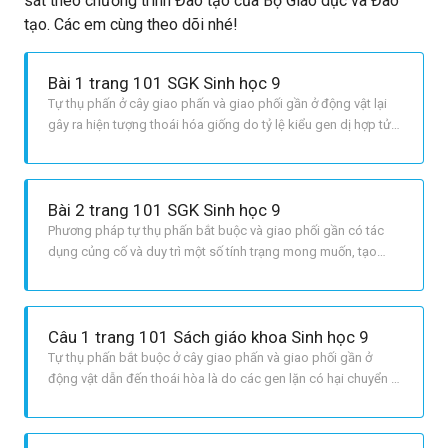
sát theo chương trình Đào tạo của Bộ Giáo dục và Đào
tạo. Các em cùng theo dõi nhé!
Bài 1 trang 101 SGK Sinh học 9
Tự thụ phấn ở cây giao phấn và giao phối gần ở động vật lại
gây ra hiện tượng thoái hóa giống do tỷ lệ kiểu gen dị hợp tử
trong quần thể giảm, tỉ lệ đồng hợp tử tăng dần,trong đó các
gen lặn có hại tổ hợp lại với nhau trong thể đồng hợp lặn và
biểu hiện các tính trạng có hại ra bên ngoài →gây thoái
Bài 2 trang 101 SGK Sinh học 9
Phương pháp tự thụ phấn bắt buộc và giao phối gần có tác
dụng củng cố và duy trì một số tính trạng mong muốn, tạo
dòng thuần chủng , thuận lợi cho sự đánh giá kiểu gen từng
dòng, phát hiện gen xấu để loại bỏ khỏi quần thể.
Câu 1 trang 101 Sách giáo khoa Sinh học 9
Tự thụ phấn bắt buộc ở cây giao phấn và giao phối gần ở
động vật dẫn đến thoái hòa là do các gen lặn có hại chuyển từ
trạng thái dị hợp sang trạng thái đồng hợp. Ví dụ : Ở gà thả
nuôi trong vườn của hộ gia đình ở thôn quê do giao phối gần
nên chỉ sau 1 > 2 năm thì chúng bị chết.