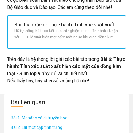
được biên soạn bám sát theo chương trình Đào tạo của
Bộ Giáo dục và Đào tạo. Các em cùng theo dõi nhé!
Bài thu hoạch - Thực hành: Tính xác suất xuất hiện các mặt của đồng kim loại
HS tự thống kê theo kết quả thí nghiệm mình tiến hành +Nhận
xét: Tỉ lệ xuất hiện mặt sấp: mặt ngửa khi gieo đồng kim
loại là xấp xỉ 1:1 Khi số lần gieo đồng kim loại càng tăng thì
tỉ lệ đó càng gần tới 1:1 Khi cơ thể lai F có kiểu gen Aa
giảm phân cho hai loại giao tử mang gen A
Trên đây là hệ thống lời giải các bài tập trong
Bài 6: Thực
hành: Tính xác suất xuất hiện các mặt của đồng kim
loại - Sinh lớp 9
đầy đủ và chi tiết nhất.
Nếu thấy hay, hãy chia sẻ và ủng hộ nhé!
Bài liên quan
Bài 1: Menđen và di truyền học
Bài 2: Lai một cặp tính trạng