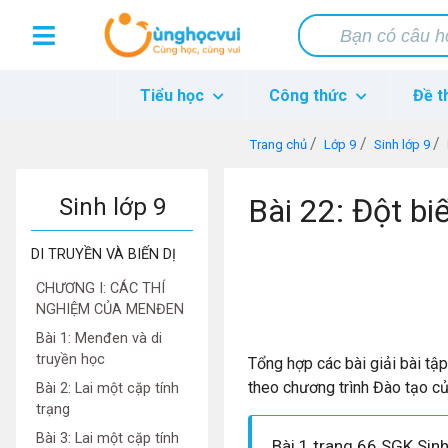
Tiểu học
Công thức
Đề t
Trang chủ
Lớp 9
Sinh lớp 9
Bài 22: Đột bi
Sinh lớp 9
DI TRUYỀN VÀ BIẾN DỊ
CHƯƠNG I: CÁC THÍ
NGHIỆM CỦA MENĐEN
Bài 1: Menđen và di
truyền học
Tổng hợp các bài giải bài tậ
theo chương trình Đào tạo c
Bài 2: Lai một cặp tính
trạng
Bài 3: Lai một cặp tính
Bài 1 trang 66 SGK Sin