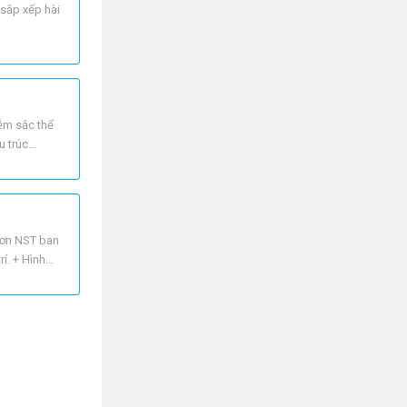
 sắp xếp hài
iễm sắc thể
u trúc
hơn NST ban
í. + Hình