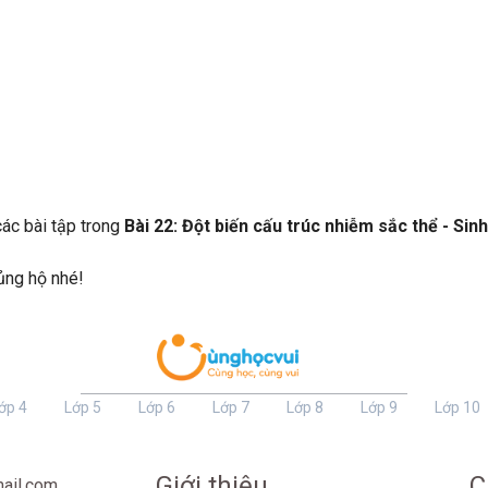
 các bài tập trong
Bài 22: Đột biến cấu trúc nhiễm sắc thể - Sinh
 ủng hộ nhé!
ớp 4
Lớp 5
Lớp 6
Lớp 7
Lớp 8
Lớp 9
Lớp 10
Giới thiệu
C
ail.com