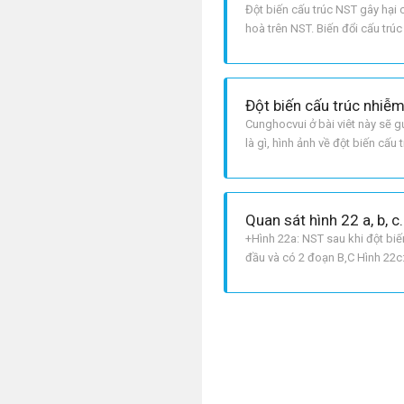
Đột biến cấu trúc NST gây hại c
hoà trên NST. Biến đổi cấu trú
Đột biến cấu trúc nhiễm
Cunghocvui ở bài viêt này sẽ g
là gì, hình ảnh về đột biến cấu 
nhiễm sắc thể] Hình ảnh về đột
Quan sát hình 22 a, b, c.
+Hình 22a: NST sau khi đột bi
đầu và có 2 đoạn B,C Hình 22c:
22a: là đột biến mất đoạn đoạn