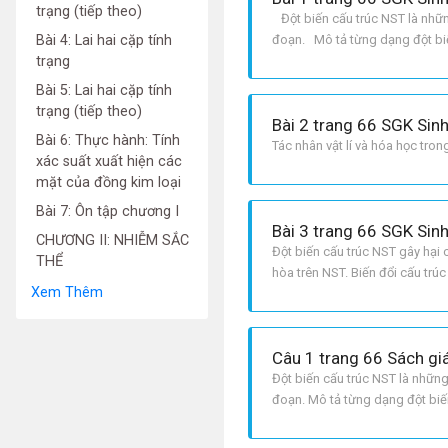
trạng (tiếp theo)
Đột biến cấu trúc NST là nhữn
Bài 4: Lai hai cặp tính
đoạn. Mô tả từng dạng đột biế
trạng
NST ban đầu. + Lặp đoạn: NST
Bài 5: Lai hai cặp tính
trạng (tiếp theo)
Bài 2 trang 66 SGK Sin
Bài 6: Thực hành: Tính
Tác nhân vật lí và hóa học tro
xác suất xuất hiện các
mặt của đồng kim loại
Bài 7: Ôn tập chương I
Bài 3 trang 66 SGK Sin
CHƯƠNG II: NHIỄM SẮC
Đột biến cấu trúc NST gây hại c
THỂ
hòa trên NST. Biến đổi cấu trú
Xem Thêm
vật.
Câu 1 trang 66 Sách gi
Đột biến cấu trúc NST là nhữn
đoạn. Mô tả từng dạng đột biế
NST ban đầu. + Lặp đoạn : NST