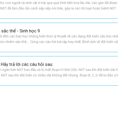
ho con người và sinh vật vì trải qua quá trình tiến hoá lâu dài, các gen đã được
c NST đã làm đảo lộn cách sắp xếp nói trên, gây ra các rối loạn hoặc bệnh NST.
 sắc thể - Sinh học 9
ửi đến các bạn học những kiến thức lý thuyết về các dạng đột biến cấu trúc nh
trúc nhiễm sắc thể,... Cùng các câu hỏi bài tập hay nhất. [hình ảnh về đột biến cấ
 biến cấu trúc nhiễm sắc thể a
 Hãy trả lời các câu hỏi sau:
ến ngắn hơn NST ban đầu và bị mất đoạn H Hình 22b: NST sau khi đột biến dài 
 NST sau khi đột biến có chiều dài không đổi nhưng đoạn B, C, D đã bị đảo vị tr
 H Hình 22b là đột biến lặp đoạ