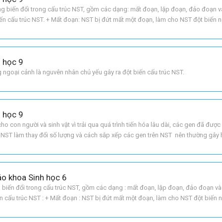
g biến đổi trong cấu trúc NST, gồm các dạng: mất đoạn, lặp đoạn, đảo đoạn 
n cấu trúc NST. + Mất đoạn: NST bị đứt mất một đoạn, làm cho NST đột biến 
 đột biến có thêm một đoạn NST được lặp lạ
h học 9
ng ngoại cảnh là nguvên nhân chủ yếu gây ra đột biến cấu trúc NST.
h học 9
ho con người và sinh vật vì trải qua quá trình tiến hóa lâu dài, các gen đã được
c NST làm thay đổi số lượng và cách sắp xếp các gen trên NST nên thường gây 
áo khoa Sinh học 6
g biến đổi trong cấu trúc NST, gồm các dạng : mất đoạn, lặp đoạn, đảo đoạn v
n cấu trúc NST : + Mất đoạn : NST bị đứt mất một đoạn, làm cho NST đột biến 
 đột biến có thêm một đoạn NST được lặp l