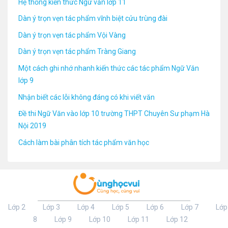
Hệ thống kiến thức Ngữ văn lớp 11
Dàn ý trọn vẹn tác phẩm vĩnh biệt cửu trùng đài
Dàn ý trọn vẹn tác phẩm Vội Vàng
Dàn ý trọn vẹn tác phẩm Tràng Giang
Một cách ghi nhớ nhanh kiến thức các tác phẩm Ngữ Văn
lớp 9
Nhận biết các lỗi không đáng có khi viết văn
Đề thi Ngữ Văn vào lớp 10 trường THPT Chuyên Sư phạm Hà
Nội 2019
Cách làm bài phân tích tác phẩm văn học
Lớp 2
Lớp 3
Lớp 4
Lớp 5
Lớp 6
Lớp 7
Lớp
8
Lớp 9
Lớp 10
Lớp 11
Lớp 12