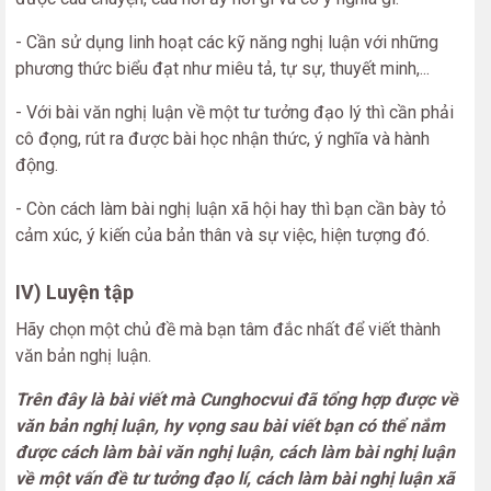
- Cần sử dụng linh hoạt các kỹ năng nghị luận với những
phương thức biểu đạt như miêu tả, tự sự, thuyết minh,...
- Với bài văn nghị luận về một tư tưởng đạo lý thì cần phải
cô đọng, rút ra được bài học nhận thức, ý nghĩa và hành
động.
- Còn cách làm bài nghị luận xã hội hay thì bạn cần bày tỏ
cảm xúc, ý kiến của bản thân và sự việc, hiện tượng đó.
IV) Luyện tập
Hãy chọn một chủ đề mà bạn tâm đắc nhất để viết thành
văn bản nghị luận.
Trên đây là bài viết mà Cunghocvui đã tổng hợp được về
văn bản nghị luận, hy vọng sau bài viết bạn có thể nắm
được cách làm bài văn nghị luận, cách làm bài nghị luận
về một vấn đề tư tưởng đạo lí, cách làm bài nghị luận xã