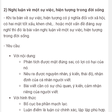
2) Nghị luận về một sự việc, hiện tượng trong đời sống
- Khi ta bàn về sự việc, hiện tượng có ý nghĩa đối với xã hội,
có hai mặt tốt xấu, khen chê,... hoặc một vấn đề đáng suy
nghĩ thì đó là bài văn nghị luận về một sự việc, hiện tượng
trong đời sống.
- Yêu cầu:
Với nội dung:
Phân tích được mặt đúng sai, có lợi có hại của
nó.
Nêu ra được nguyên nhân, ý kiến, thái độ, nhận
định của cá nhân người viết.
Bài viết cần có sự chủ quan, ý kiến, cảm nhận
riêng của người viết.
Với hình thức
Bố cục ba phần mạch lạc.
Luận điểm là luận cứ chính xác, lập lập phù hợp.