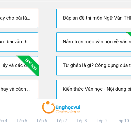
Một số cách mở bài hay cho bài làm nghị luận văn học trong đề thi THPT quốc gia
Nắm trọn mẹo cách làm bài văn thuyết minh hay nhất
Bài sau
Khái quát chung về từ láy và các dạng từ thường gặp trong Văn học
Những bài thơ lục bát hay và cách tự làm bài thơ lục bát chuẩn nhất
ớp 4
Lớp 5
Lớp 6
Lớp 7
Lớp 8
Lớp 9
Lớp 10