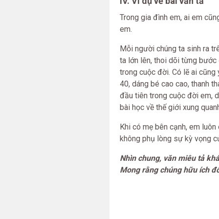
IV. Ví dụ về bài văn tả
Trong gia đình em, ai em cũn
em.
Mỗi người chúng ta sinh ra t
ta lớn lên, thoi dõi từng bước
trong cuộc đời. Có lẽ ai cũn
40, dáng bé cao cao, thanh th
đầu tiên trong cuộc đời em, 
bài học về thế giới xung quan
Khi có mẹ bên cạnh, em luôn 
không phụ lòng sự kỳ vọng củ
Nhìn chung, văn miêu tả kh
Mong rằng chúng hữu ích đối