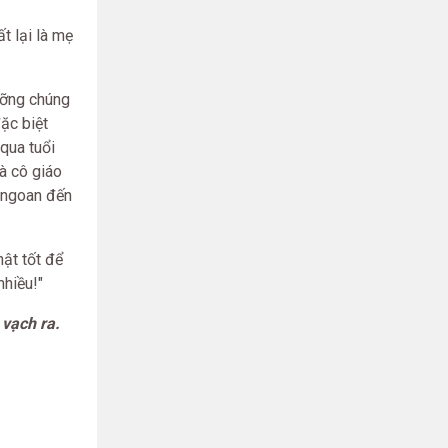
t lại là mẹ
ưỡng chúng
đặc biệt
qua tuổi
à cô giáo
n ngoan đến
ật tốt để
nhiều!"
vạch ra.