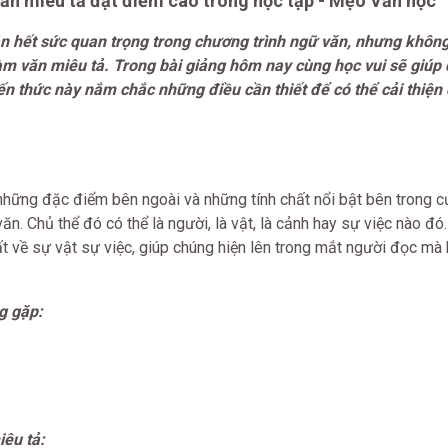
văn miêu tả đạt điểm cao trong học tập - Mẹo Văn học
ản hết sức quan trọng trong chương trình ngữ văn, nhưng không
m văn miêu tả. Trong bài giảng hôm nay cùng học vui sẽ giúp
n thức này nắm chắc những điều cần thiết để có thể cải thiện
 những đặc điểm bên ngoài và những tính chất nổi bật bên trong c
ăn. Chủ thể đó có thể là người, là vật, là cảnh hay sự việc nào đó
hất về sự vật sự việc, giúp chúng hiện lên trong mắt người đọc mà
g gặp:
êu tả: