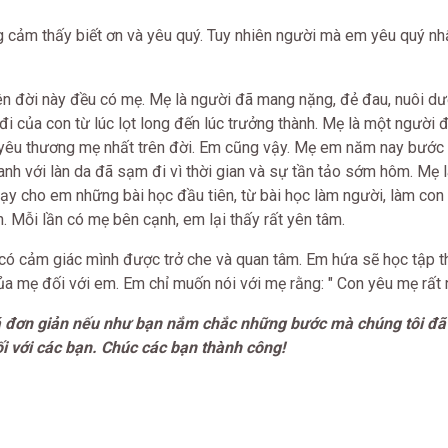
g cảm thấy biết ơn và yêu quý. Tuy nhiên người mà em yêu quý nhấ
rên đời này đều có mẹ. Mẹ là người đã mang nặng, đẻ đau, nuôi d
 đi của con từ lúc lọt long đến lúc trưởng thành. Mẹ là một người 
g yêu thương mẹ nhất trên đời. Em cũng vậy. Mẹ em năm nay bước 
anh với làn da đã sạm đi vì thời gian và sự tần tảo sớm hôm. Mẹ l
dạy cho em những bài học đầu tiên, từ bài học làm người, làm co
h. Mỗi lần có mẹ bên cạnh, em lại thấy rất yên tâm.
có cảm giác mình được trở che và quan tâm. Em hứa sẽ học tập th
a mẹ đối với em. Em chỉ muốn nói với mẹ rằng: " Con yêu mẹ rất 
á đơn giản nếu như bạn nắm chắc những bước mà chúng tôi đã 
 với các bạn. Chúc các bạn thành công!