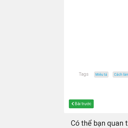
Tags
miêu tả
cách là
Bài trước
Có thể bạn quan 