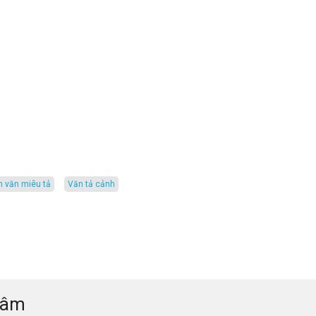
m văn miêu tả
văn tả cảnh
tâm