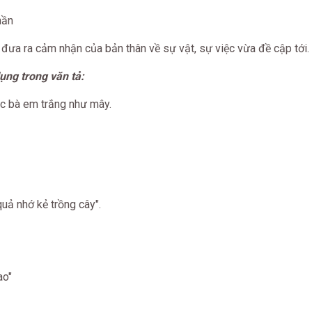
hần
à đưa ra cảm nhận của bản thân về sự vật, sự việc vừa đề cập tới.
ụng trong văn tả:
óc bà em trắng như mây.
quả nhớ kẻ trồng cây".
ao"