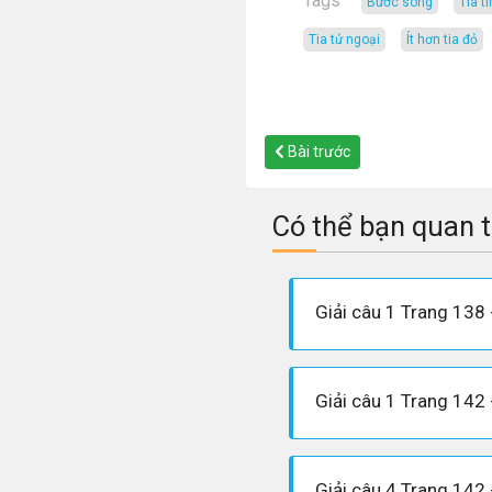
Tags
bước sóng
tia t
tia tử ngoại
ít hơn tia đỏ
Bài trước
Có thể bạn quan 