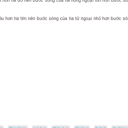
 hơn tia đỏ nên bước sóng của tia hồng ngoại lớn hơn bước s
u hơn tia tím nên bước sóng của tia tử ngoại nhỏ hơn bước s