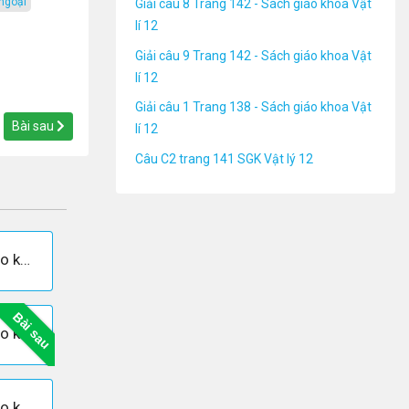
 ngoại
Giải câu 8 Trang 142 - Sách giáo khoa Vật
lí 12
Giải câu 9 Trang 142 - Sách giáo khoa Vật
lí 12
Giải câu 1 Trang 138 - Sách giáo khoa Vật
Bài sau
lí 12
Câu C2 trang 141 SGK Vật lý 12
Giải câu 2 Trang 141 - Sách giáo khoa Vật lí 12
Bài sau
Giải câu 3 Trang 142 - Sách giáo khoa Vật lí 12
Giải câu 5 Trang 142 - Sách giáo khoa Vật lí 12