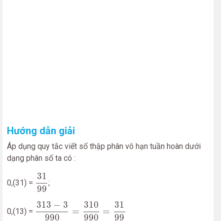
Hướng dẫn giải
Áp dụng quy tắc viết số thập phân vô hạn tuần hoàn dưới
dạng phân số ta có :
31
99
31
0,(31) =
;
99
313
−
3
990
=
310
990
=
31
99
313
−
3
310
31
=
=
0,(13) =
990
990
99