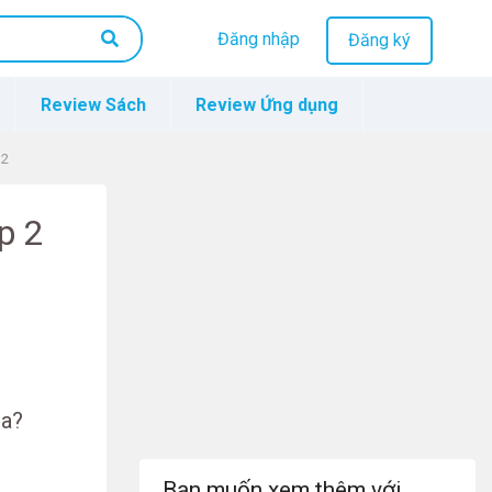
Đăng nhập
Đăng ký
Review Sách
Review Ứng dụng
 2
p 2
 a?
Bạn muốn xem thêm với