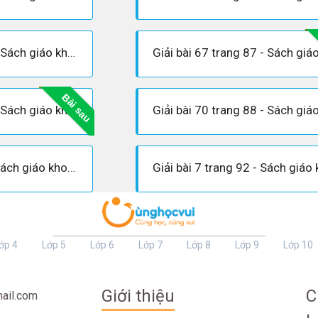
Giải bài 66 trang 87 - Sách giáo khoa Toán 7 tập 2
Bài sau
Giải bài 69 trang 88 - Sách giáo khoa Toán 7 tập 2
Giải bài 6 trang 92 - Sách giáo khoa Toán 7 tập 2
ớp 4
Lớp 5
Lớp 6
Lớp 7
Lớp 8
Lớp 9
Lớp 10
Giới thiệu
C
ail.com