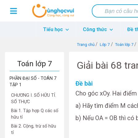
Tiểu học
Công thức
Đề t
Trang chủ
Lớp 7
Toán lớp 7
Toán lớp 7
Giải bài 68 tr
PHẦN ĐẠI SỐ - TOÁN 7
Đề bài
TẬP 1
Cho góc xOy. Hai điểm A
CHƯƠNG I. SỐ HỮU TỈ.
SỐ THỰC
a) Hãy tìm điểm M cách
Bài 1. Tập hợp Q các số
b) Nếu OA = OB thì có 
hữu tỉ
Bài 2. Cộng, trừ số hữu
tỉ