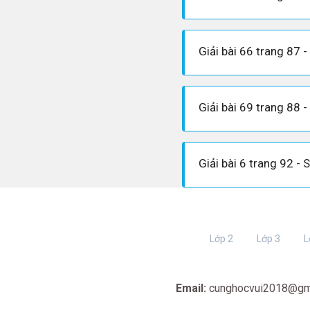
Lớp 2
Lớp 3
L
Email:
cunghocvui2018@gm