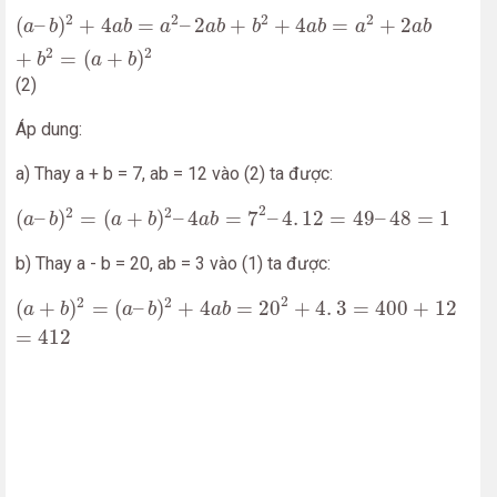
(
a
–
b
)
2
+
4
a
b
=
a
2
–
2
a
b
+
b
2
+
4
a
b
=
a
2
+
2
a
b
+
b
2
=
(
a
+
b
)
2
2
2
2
2
(
–
)
+
4
=
–
2
+
+
4
=
+
2
a
b
a
b
a
a
b
b
a
b
a
a
b
2
2
+
=
(
+
)
b
a
b
(2)
Áp dung:
a) Thay a + b = 7, ab = 12 vào (2) ta được:
(
a
–
b
)
2
=
(
a
+
b
)
2
–
4
a
b
=
7
2
–
4
.
12
=
49
–
48
=
1
2
2
2
(
–
)
=
(
+
)
–
4
=
7
–
4
.
12
=
49
–
48
=
1
a
b
a
b
a
b
b) Thay a - b = 20, ab = 3 vào (1) ta được:
(
a
+
b
)
2
=
(
a
–
b
)
2
+
4
a
b
=
20
2
+
4
.
3
=
400
+
12
=
412
2
2
2
(
+
)
=
(
–
)
+
4
=
20
+
4
.
3
=
400
+
12
a
b
a
b
a
b
=
412