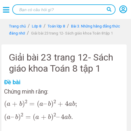
Trang chủ
Lớp 8
Toán lớp 8
Bài 3. Những hằng đẳng thức
đáng nhớ
Giải bài 23 trang 12- Sách giáo khoa Toán 8 tập 1
Giải bài 23 trang 12- Sách
giáo khoa Toán 8 tập 1
Đề bài
Chứng minh rằng:
(
a
+
b
)
2
=
(
a
–
b
)
2
+
4
a
b
;
2
2
(
+
)
=
(
–
)
+
4
;
a
b
a
b
a
b
(
a
–
b
)
2
=
(
a
+
b
)
2
–
4
a
b
.
2
2
(
–
)
=
(
+
)
–
4
.
a
b
a
b
a
b