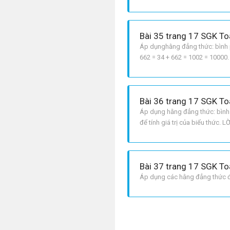
– a – b2 = [a + b + a – b][a 
Bài 35 trang 17 SGK To
Áp dụnghằng đẳng thức: bình phư
662 = 34 + 662 = 1002 = 10000. 
Bài 36 trang 17 SGK To
Áp dụng hằng đẳng thức: bình p
để tính giá trị của biểu thức. LỜ
10000. b x3 + 3x2 + 3x + 1 = x3 + 
Bài 37 trang 17 SGK To
Áp dụng các hằng đẳng thức đ