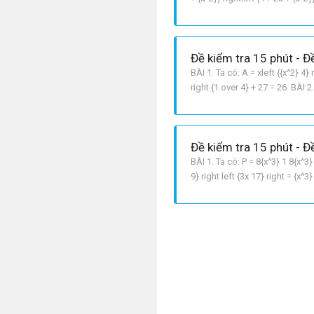
Đề kiểm tra 15 phút - Đ
BÀI 1. Ta có: A = xleft {{x^2} 4} r
right.{1 over 4} + 27 = 26. BÀI 2.
Đề kiểm tra 15 phút - Đề
BÀI 1. Ta có: P = 8{x^3} 1 8{x^3} 
9} right left {3x 17} right = {x^