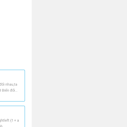
đối nhau,ta
3 Biến đổi
ghtleft {1 + a
gh