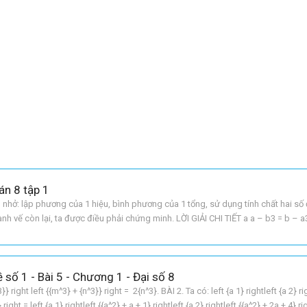
án 8 tập 1
hở: lập phương của 1 hiệu, bình phương của 1 tổng, sử dụng tính chất hai số 
nh vế còn lại, ta được điều phải chứng minh. LỜI GIẢI CHI TIẾT a a – b3 = b – a
b3 – 3b2a + 3ba2 – a3 = b3 + 3
 số 1 - Bài 5 - Chương 1 - Đại số 8
}} right left {{m^3} + {n^3}} right = 2{n^3}. BÀI 2. Ta có: left {a 1} rightleft {a 2} ri
 right = left {a 1} rightleft {{a^2} + a + 1} rightleft {a 2} rightleft {{a^2} + 2a + 4} ri