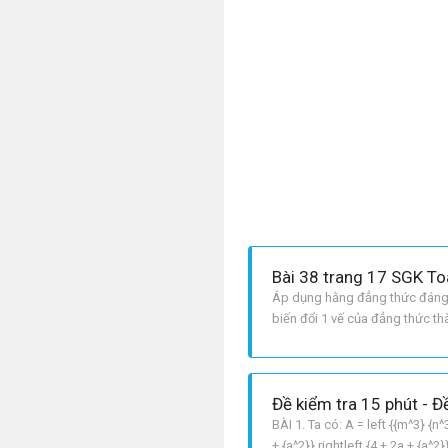
Bài 38 trang 17 SGK To
Áp dụng hằng đẳng thức đáng n
biến đổi 1 vế của đẳng thức thà
vế phải thành vế trái: b – a3= 
Đề kiểm tra 15 phút - Đề
BÀI 1. Ta có: A = left {{m^3} {n^3
+ {a^2}} rightleft {4 + 2a + {a^2}}