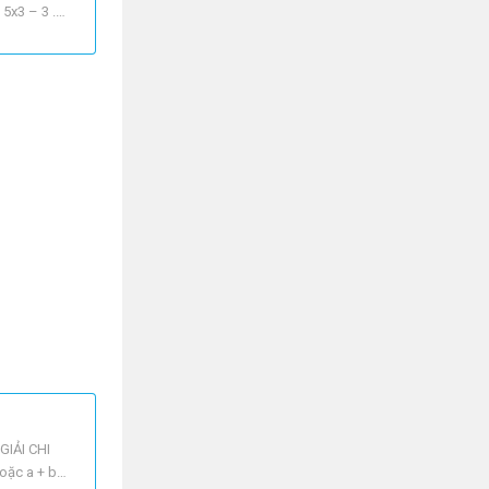
 5x3 – 3 .
GIẢI CHI
ặc a + b2