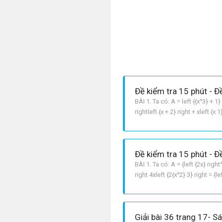
Đề kiểm tra 15 phút - Đề
BÀI 1. Ta có: A = left {{x^3} + 1} 
rightleft {x + 2} right + xleft {x 1
Đề kiểm tra 15 phút - Đề
BÀI 1. Ta có: A = {left {2x} right
right 4xleft {2{x^2} 3} right = {l
Giải bài 36 trang 17- S