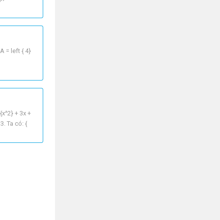
A = left { 4}
{{x^2} + 3x +
3. Ta có: {