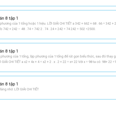
+ b – a – b]
án 8 tập 1
ơng của 1 tổng hoặc 1 hiệu. LỜI GIẢI CHI TIẾT a 342 + 662 + 68 . 66 = 342 + 2 
b 742 + 242 – 48 . 74 = 742 2 . 74 . 24 + 242 = 74 242 = 502 =2500.
án 8 tập 1
hương của 1 tổng, lập phương của 1 tổng để rút gọn biểu thức, sau đó thay giá
I GIẢI CHI TIẾT a x2 + 4x + 4 = x2 + 2 . x . 2 + 22 = x+ 22 Với x = 98 ta có: 98+ 22 
3 . 1 . x2 + 3 . x .12
án 8 tập 1
áng nhớ. LỜI GIẢI CHI TIẾT