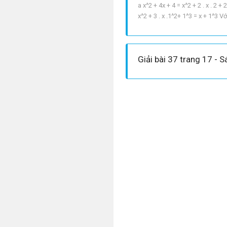
a x^2 + 4x + 4 = x^2 + 2 . x . 2 
x^2 + 3 . x .1^2+ 1^3 = x + 1^3 
Giải bài 37 trang 17 - 