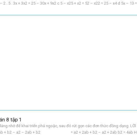
. 5 . 3x + 3x2 = 25 – 30x + 9x2 c 5 – x25 + x2 = 52 – x22 = 25 – x4 d 5x – 13 =
3 – 75x2 + 15x
án 8 tập 1
ng nhớ để khai triển phá ngoặc, sau đó rút gọn các đơn thức đồng dạng. LỜI 
2 + 2ab + b2 – a2 – 2ab + b2 = a2 + 2ab + b2 – a2 + 2ab b2 = 4ab Ho