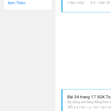
+ 4xy + x2y2 b 5 – 3x2= 52 – 2 
Xem Thêm
5x2. 1 + 3 . 5x . 12 – 13 = 125x
Bài 34 trang 17 SGK To
Áp dụng các hằng đẳng thức đá
TIẾT a a + b2 – a – b2 = a