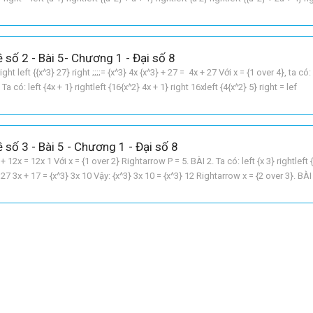
ề số 2 - Bài 5- Chương 1 - Đại số 8
ight left {{x^3} 27} right ;;;;= {x^3} 4x {x^3} + 27 = 4x + 27 Với x = {1 over 4}, ta có: 
 Ta có: left {4x + 1} rightleft {16{x^2} 4x + 1} right 16xleft {4{x^2} 5} right = lef
 số 3 - Bài 5 - Chương 1 - Đại số 8
+ 12x = 12x 1 Với x = {1 over 2} Rightarrow P = 5. BÀI 2. Ta có: left {x 3} rightleft 
3} 27 3x + 17 = {x^3} 3x 10 Vậy: {x^3} 3x 10 = {x^3} 12 Rightarrow x = {2 over 3}. BÀI 