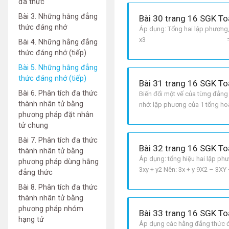
đa thức
Bài 3. Những hằng đẳng
Bài 30 trang 16 SGK To
thức đáng nhớ
Áp dụng: Tổng hai lập phương, h
x3 = x3 + 
Bài 4. Những hằng đẳng
thức đáng nhớ (tiếp)
Bài 5. Những hằng đẳng
thức đáng nhớ (tiếp)
Bài 31 trang 16 SGK To
Bài 6. Phân tích đa thức
Biến đổi một vế của từng đẳng
thành nhân tử bằng
nhớ: lập phương của 1 tổng hoặ
phương pháp đặt nhân
= a + b3 – 3aba + b Thực hiện v
tử chung
Bài 7. Phân tích đa thức
Bài 32 trang 16 SGK To
thành nhân tử bằng
Áp dụng: tổng hiệu hai lập phươn
phương pháp dùng hằng
3xy + y2 Nên: 3x + y 9X2 – 3XY 
đẳng thức
2x 54X2+ 10x +25 = 8x3 125.
Bài 8. Phân tích đa thức
thành nhân tử bằng
phương pháp nhóm
Bài 33 trang 16 SGK To
hạng tử
Áp dụng các hằng đẳng thức đáng