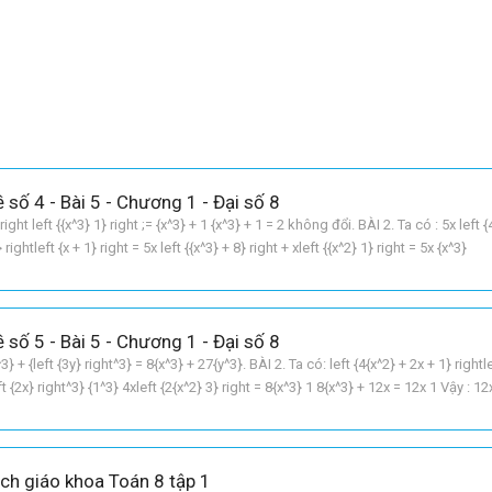
 số 4 - Bài 5 - Chương 1 - Đại số 8
right left {{x^3} 1} right ;= {x^3} + 1 {x^3} + 1 = 2 không đổi. BÀI 2. Ta có : 5x left {
} rightleft {x + 1} right = 5x left {{x^3} + 8} right + xleft {{x^2} 1} right = 5x {x^3}
 số 5 - Bài 5 - Chương 1 - Đại số 8
^3} + {left {3y} right^3} = 8{x^3} + 27{y^3}. BÀI 2. Ta có: left {4{x^2} + 2x + 1} rightl
eft {2x} right^3} {1^3} 4xleft {2{x^2} 3} right = 8{x^3} 1 8{x^3} + 12x = 12x 1 Vậy : 12
ách giáo khoa Toán 8 tập 1