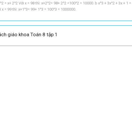
+ 2^2 = x+ 2^2 Với x = 98 thì: x+2^2= 98+ 2^2 =100^2 = 10000. b x^3 + 3x^2 + 3x + 1 = x
Với x = 99 thì: x+1^3= 99+ 1^3 = 100^3 = 1000000.
Sách giáo khoa Toán 8 tập 1