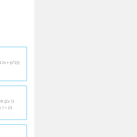
4 2x + {x^2}}
eft {2x 1}
x 1 = 23