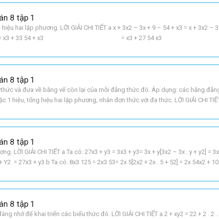
án 8 tập 1
iệu hai lập phương. LỜI GIẢI CHI TIẾT a x + 3x2 – 3x + 9 – 54 + x3 = x + 3x2 – 3
33 54 + x3 = x3 + 27 54 x3
án 8 tập 1
 thức và đưa về bằng vế còn lại của mỗi đẳng thức đó. Áp dụng: các hằng đẳn
c 1 hiệu, tổng hiệu hai lập phương, nhân đơn thức với đa thức. LỜI GIẢI CHI TIẾ
ế phải: a + b3 – 3aba + b = a3
án 8 tập 1
g. LỜI GIẢI CHI TIẾT a Ta có: 27x3 + y3 = 3x3 + y3= 3x + y[3x2 – 3x . y + y2] = 3
+ Y2 = 27x3 + y3 b Ta có: 8x3 125 = 2x3 53= 2x 5[2x2 + 2x . 5 + 52] = 2x 54x2 + 1
án 8 tập 1
 nhớ để khai triển các biểu thức đó. LỜI GIẢI CHI TIẾT a 2 + xy2 = 22 + 2 . 2 . 