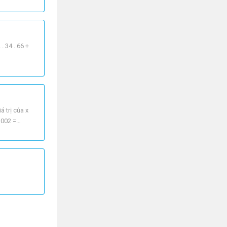
. 34 . 66 +
 trị của x
=1002 =