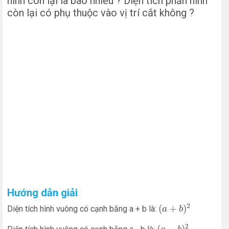
hình còn lại là bao nhiêu ? Diện tích phần hình
còn lại có phụ thuộc vào vị trí cắt không ?
Hướng dẫn giải
(
a
+
b
)
2
2
(
+
)
Diện tích hình vuông có cạnh bằng a + b là:
a
b
(
a
−
b
)
2
2