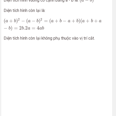
(
−
)
Diện tích hình vuông có cạnh bằng a - b là:
a
b
Diện tích hình còn lại là:
(
a
+
b
)
2
−
(
a
−
b
)
2
=
(
a
+
b
−
a
+
b
)
(
a
+
b
+
a
−
b
)
=
2
b
.2
a
=
4
a
b
2
2
(
+
)
−
(
−
)
=
(
+
−
+
)
(
+
+
a
b
a
b
a
b
a
b
a
b
a
−
)
=
2
.2
=
4
b
b
a
a
b
Diện tích hình còn lại không phụ thuộc vào vị trí cắt.