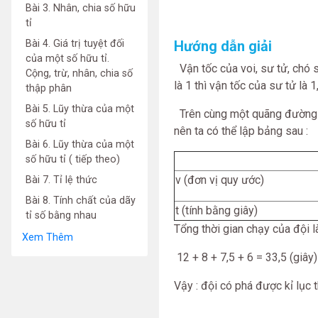
Bài 3. Nhân, chia số hữu
tỉ
Bài 4. Giá trị tuyệt đối
Hướng dẫn giải
của một số hữu tỉ.
Vận tốc của voi, sư tử, chó să
Cộng, trừ, nhân, chia số
là 1 thì vận tốc của sư tử là 
thập phân
Bài 5. Lũy thừa của một
Trên cùng một quãng đường 10
số hữu tỉ
nên ta có thể lập bảng sau :
Bài 6. Lũy thừa của một
số hữu tỉ ( tiếp theo)
v (đơn vị quy ước)
Bài 7. Tỉ lệ thức
Bài 8. Tính chất của dãy
t (tính bằng giây)
tỉ số bằng nhau
Tổng thời gian chạy của đội là
Xem Thêm
12 + 8 + 7,5 + 6 = 33,5 (giây)
Vậy : đội có phá được kỉ lục t