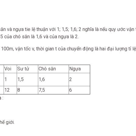
n và ngựa tie lệ thuận với 1; 1,5; 1,6; 2 nghĩa là nếu quy ước vận
1,5 của chó săn là 1,6 và của ngựa là 2.
0m, vận tốc v, thời gian t của chuyển động là hai đại lượng tỉ lệ
Voi
Sư tử
Chó săn
Ngựa
1
1,5
1,6
2
12
8
7,5
6
 :
hế giới.