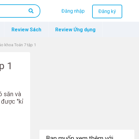
Đăng nhập
Đăng ký
Review Sách
Review Ứng dụng
iáo khoa Toán 7 tập 1
p 1
ó săn và
á được "kỉ
Bạn muốn xem thêm với