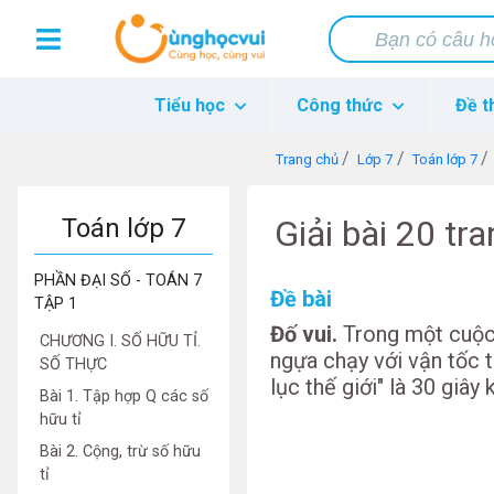
Tiểu học
Công thức
Đề t
Trang chủ
Lớp 7
Toán lớp 7
Toán lớp 7
Giải bài 20 tr
PHẦN ĐẠI SỐ - TOÁN 7
Đề bài
TẬP 1
Đố vui.
Trong một cuộc 
CHƯƠNG I. SỐ HỮU TỈ.
ngựa chạy với vận tốc th
SỐ THỰC
lục thế giới" là 30 giây
Bài 1. Tập hợp Q các số
hữu tỉ
Bài 2. Cộng, trừ số hữu
tỉ