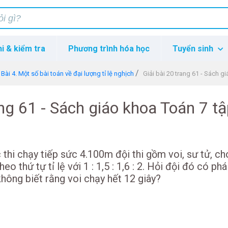
hi & kiểm tra
Phương trình hóa học
Tuyển sinh
Bài 4. Một số bài toán về đại lượng tỉ lệ nghịch
Giải bài 20 trang 61 - Sách g
ang 61 - Sách giáo khoa Toán 7 tậ
thi chạy tiếp sức 4.100m đội thi gồm voi, sư tử, ch
eo thứ tự tỉ lệ với 1 : 1,5 : 1,6 : 2. Hỏi đội đó có ph
 không biết rằng voi chạy hết 12 giây?