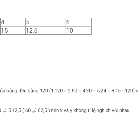
4
5
6
15
12,5
10
t của bảng đều bằng 120 (1.120 = 2.60 = 4.30 = 5.24 = 8.15 =120) n
≠
≠
≠
≠
10
5.12,5 ( 60
62,5 ) nên x và y không tỉ lệ nghịch với nhau.