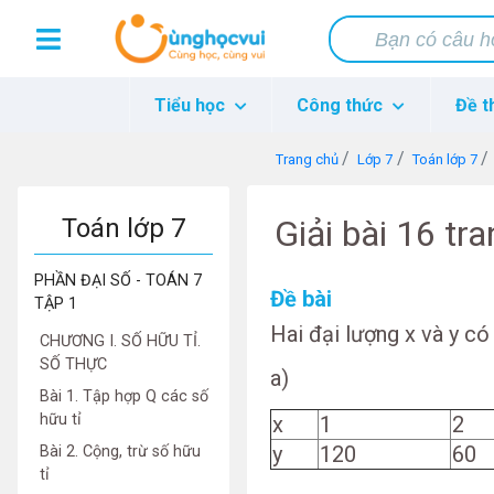
Tiểu học
Công thức
Đề t
Trang chủ
Lớp 7
Toán lớp 7
Toán lớp 7
Giải bài 16 tr
PHẦN ĐẠI SỐ - TOÁN 7
Đề bài
TẬP 1
Hai đại lượng x và y có 
CHƯƠNG I. SỐ HỮU TỈ.
SỐ THỰC
a)
Bài 1. Tập hợp Q các số
hữu tỉ
x
1
2
y
120
60
Bài 2. Cộng, trừ số hữu
tỉ