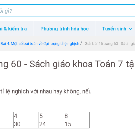
hi & kiểm tra
Phương trình hóa học
Tuyển sinh
Bài 4. Một số bài toán về đại lượng tỉ lệ nghịch
Giải bài 16 trang 60 - Sách g
ang 60 - Sách giáo khoa Toán 7 tậ
tỉ lệ nghịch với nhau hay không, nếu
4
5
8
30
24
15