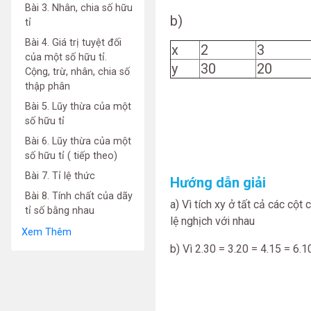
Bài 3. Nhân, chia số hữu
b)
tỉ
Bài 4. Giá trị tuyệt đối
x
2
3
của một số hữu tỉ.
y
30
20
Cộng, trừ, nhân, chia số
thập phân
Bài 5. Lũy thừa của một
số hữu tỉ
Bài 6. Lũy thừa của một
số hữu tỉ ( tiếp theo)
Bài 7. Tỉ lệ thức
Hướng dẫn giải
Bài 8. Tính chất của dãy
a) Vì tích xy ở tất cả các cộ
tỉ số bằng nhau
lệ nghịch với nhau
Xem Thêm
b) Vì 2.30 = 3.20 = 4.15 = 6.