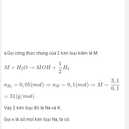
a.Gọi công thức chung của 2 kim loại kiềm là M.
M
+
H
2
O
→
M
O
H
+
1
2
H
2
1
+
→
+
M
H
O
M
O
H
H
2
2
2
n
H
2
=
0
,
05
(
m
o
l
)
⇒
n
M
=
0
,
1
(
m
o
l
)
⇒
M
−
=
3
,
1
0
,
1
=
31
(
g
/
m
3
,
1
−
=
0
,
05
(
)
⇒
=
0
,
1
(
)
⇒
=
n
m
o
l
n
m
o
l
M
H
M
2
0
,
1
=
31
(
/
)
g
m
o
l
Vậy 2 kim loại đó là Na và K.
Gọi x là số mol kim loại Na, ta có: