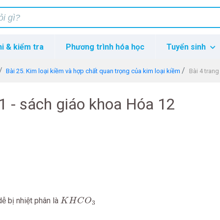
hi & kiểm tra
Phương trình hóa học
Tuyển sinh
Bài 25. Kim loại kiềm và hợp chất quan trọng của kim loại kiềm
Bài 4 tran
11 - sách giáo khoa Hóa 12
K
H
C
O
3
ễ bị nhiệt phân là
K
H
C
O
3