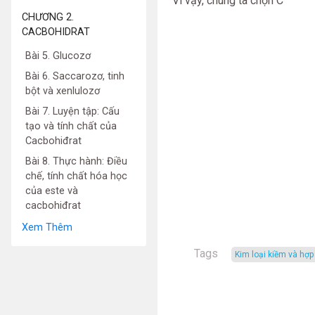
Vì vậy, chúng ta chọn C
CHƯƠNG 2.
CACBOHIDRAT
Bài 5. Glucozơ
Bài 6. Saccarozơ, tinh
bột và xenlulozơ
Bài 7. Luyện tập: Cấu
tạo và tính chất của
Cacbohiđrat
Bài 8. Thực hành: Điều
chế, tính chất hóa học
của este và
cacbohiđrat
Xem Thêm
Tags
kim loại kiềm và hợ