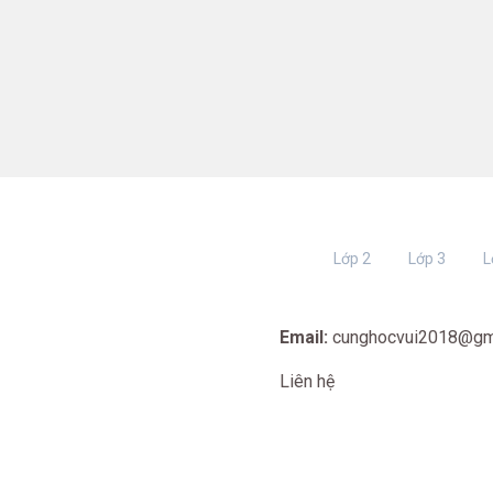
Lớp 2
Lớp 3
L
Email:
cunghocvui2018@gm
Liên hệ