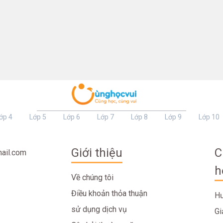
ớp 4
Lớp 5
Lớp 6
Lớp 7
Lớp 8
Lớp 9
Lớp 10
Giới thiệu
C
ail.com
h
Về chúng tôi
Điều khoản thỏa thuận
Hư
sử dụng dịch vụ
Gi