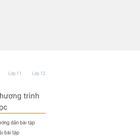
Lớp 11
Lớp 12
hương trình
ọc
ớng dẫn bài tập
ải bài tập