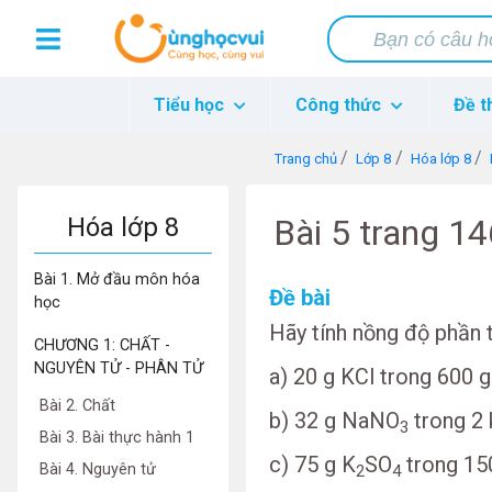
Tiểu học
Công thức
Đề t
Trang chủ
Lớp 8
Hóa lớp 8
Hóa lớp 8
Bài 5 trang 1
Bài 1. Mở đầu môn hóa
Đề bài
học
Hãy tính nồng độ phần 
CHƯƠNG 1: CHẤT -
NGUYÊN TỬ - PHÂN TỬ
a) 20 g KCl trong 600 g
Bài 2. Chất
b) 32 g NaNO
trong 2 
3
Bài 3. Bài thực hành 1
c) 75 g K
SO
trong 150
Bài 4. Nguyên tử
2
4