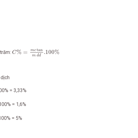
C
%
=
m
c
tan
m
d
d
.100
%
tan
m
c
%
=
.100
%
 trăm:
C
m
d
d
 dịch
0
100% = 3,33%
00
 100% = 1,6%
00
100% = 5%