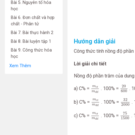
Bài 5. Nguyên tố hóa
học
Bài 6. Đơn chất và hợp
chất - Phân tử
Bài 7. Bài thực hành 2
Hướng dẫn giải
Bài 8. Bài luyện tập 1
Bài 9. Công thức hóa
Công thức tính nồng độ phần
học
Lời giải chi tiết
Xem Thêm
Nồng độ phần trăm của dung
20
60
m
c
t
m
d
d
20
m
c
t
a) C% =
. 100% =
. 
600
m
d
d
32
20
m
c
t
m
d
d
32
m
c
t
b) C% =
. 100% =
.
2000
m
d
d
75
15
m
c
t
m
d
d
75
m
c
t
c) C% =
. 100% =
. 
1500
m
d
d