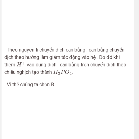
Theo nguyên lí chuyển dịch cân bằng : cân bằng chuyển
dịch theo hướng làm giảm tác động vào hệ . Do đó khi
H
+
+
thêm
vào dung dịch , cân bằng trên chuyển dịch theo
H
H
3
P
O
4
chiều nghịch tạo thành
.
H
P
O
3
4
Vì thế chúng ta chọn B.