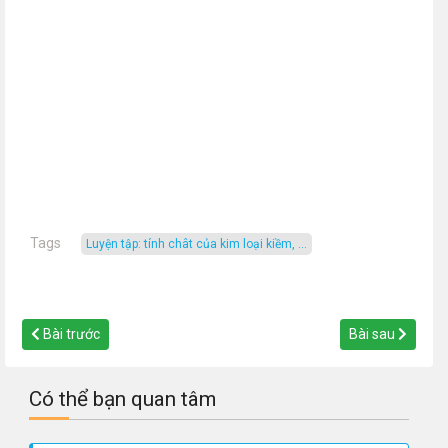
Tags
luyện tập: tính chât của kim loại kiềm, ...
Bài trước
Bài sau
Có thể bạn quan tâm