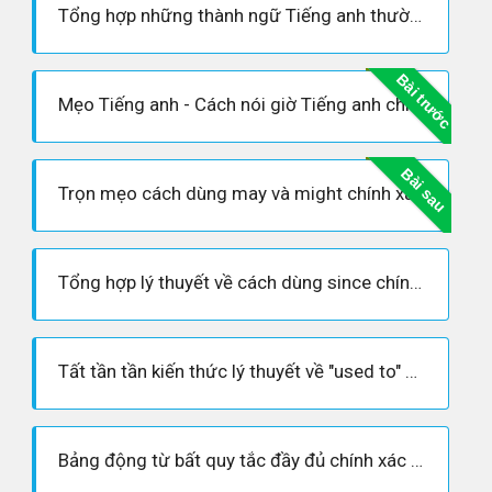
Tổng hợp những thành ngữ Tiếng anh thường gặp và cách học thành ngữ
Bài trước
Mẹo Tiếng anh - Cách nói giờ Tiếng anh chính xác nhất
Bài sau
Trọn mẹo cách dùng may và might chính xác nhất
Tổng hợp lý thuyết về cách dùng since chính xác nhất
Tất tần tần kiến thức lý thuyết về "used to" bạn cần phải biết
Bảng động từ bất quy tắc đầy đủ chính xác nhất