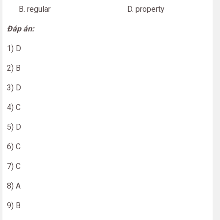
B. regular D. property
Đáp án:
1) D
2) B
3) D
4) C
5) D
6) C
7) C
8) A
9) B