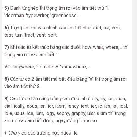
5)
Danh từ ghép thì trọng âm rơi vào âm tiết thứ 1:
'doorman, 'typewriter, 'greenhouse,...
6)
Trọng âm rơi vào chính các âm tiết như: sist, cur, vert,
test, tain, tract, vent, seft.
7)
Khi các từ kết thúc bằng các đuôi: how, what, where,... thì
trọng âm rơi vào âm tiết 1
VD: 'anywhere, 'somehow, 'somewhere,...
8)
Các từ có 2 âm tiết mà bắt đầu bằng "a" thì trọng âm rơi
vào âm tiết thứ 2
9
) Các từ có tận cùng bằng các đuôi như: ety, ity, ion, sion,
cial, ically, eous, ian, ior, iasm, iency, ient, ier, ic, ics, ial, ical,
ible, uous, ics, ium, logy, sophy, graphy, ular, ulum thì trọng
âm rơi vào âm tiết đứng ngay đằng trước nó.
♦ Chú ý
có các trường hợp ngoài lệ.