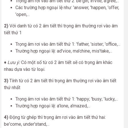
Trọng âm rơi vào âm tiết thứ 2: be'gin, in'vite, a'gree,...
Các trường hợp ngoại lệ như: 'answer, 'happen, 'offer,
'open,...
2)
Với danh từ có 2 âm tiết thì trọng âm thường rơi vào âm
tiết thứ 1
Trọng âm rơi vào âm tiết thứ 1: 'father, 'sister; 'office,...
Trường hợp ngoại lệ: ad'vice, ma'chine, mis'take,...
♦ Lưu ý:
Có một số từ có 2 âm tiết sẽ có trọng âm khác
nhau dựa vào từ loại.
3)
Tính từ có 2 âm tiết thì trọng âm thường rơi vào âm tiết
thứ nhất
Trọng âm rơi vào âm tiết thứ 1: 'happy; 'busy; 'lucky,...
Trường hợp ngoại lệ: a'lone, a'mazed,...
4)
Động từ ghép thì trọng âm rơi vào âm tiết thứ hai:
be'come, under'stand,...