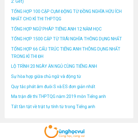
2: Get)
TỔNG HỢP 100 CẶP CỤM ĐỘNG TỪ ĐỒNG NGHĨA HỮU ÍCH
NHẤT CHO KÌ THI THPTQG
TỔNG HỢP NGỮ PHÁP TIẾNG ANH 12 NĂM HỌC
TỔNG HỢP 1500 CẶP TỪ TRÁI NGHĨA THÔNG DỤNG NHẤT
TỔNG HỢP 66 CẤU TRÚC TIẾNG ANH THÔNG DỤNG NHẤT
TRONG KÌ THI ĐH
LỘ TRÌNH 20 NGÀY ĂN NGỦ CÙNG TIẾNG ANH
Sự hòa hợp giữa chủ ngữ và động từ
Quy tắc phát âm đuôi S và ES đơn giản nhất
Ma trận đề thi THPTQG năm 2019 môn Tiếng anh
Tất tần tật về trật tự tính từ trong Tiếng anh