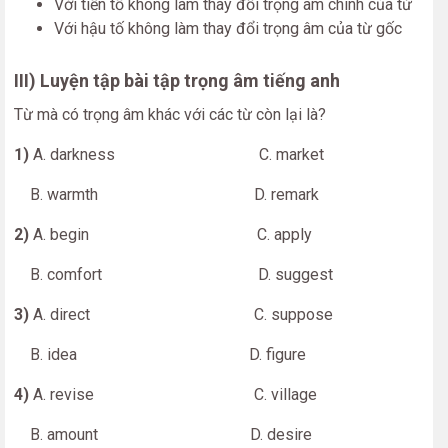
Với tiền tố không làm thay đổi trọng âm chính của từ
Với hậu tố không làm thay đổi trọng âm của từ gốc
III) Luyện tập bài tập trọng âm tiếng anh
Từ mà có trọng âm khác với các từ còn lại là?
1)
A. darkness C. market
B. warmth D. remark
2)
A. begin C. apply
B. comfort D. suggest
3)
A. direct C. suppose
B. idea D. figure
4)
A. revise C. village
B. amount D. desire