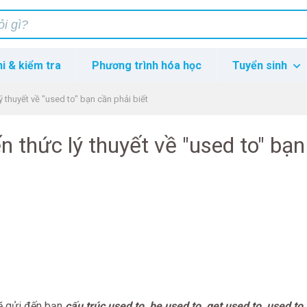
hi & kiểm tra
Phương trình hóa học
Tuyển sinh
lý thuyết về "used to" bạn cần phải biết
ến thức lý thuyết về "used to" bạ
 gửi đến bạn
cấu trúc used to, be used to, get used to, used to