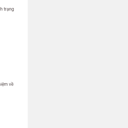
nh trạng
hiệm về