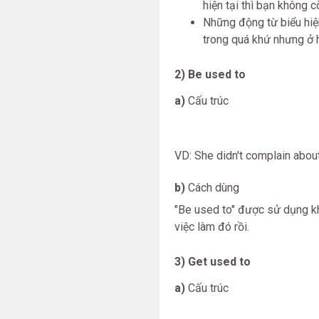
hiện tại thì bạn không 
Những động từ biểu hiện
trong quá khứ nhưng ở hi
2) Be used to
a)
Cấu trúc
VD: She didn't complain about
b)
Cách dùng
"Be used to" được sử dụng khi
việc làm đó rồi.
3) Get used to
a)
Cấu trúc