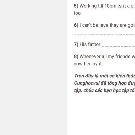
5)
Working till 10pm isn't a p
too.
6)
I can't believe they are goi
_______________________ (ne
7)
His father ______________
8)
Whenever all my friends w
now I enjoy it.
Trên đây là một số kiến thức
Cunghocvui đã tổng hợp được
tập, chúc các bạn học tập tố