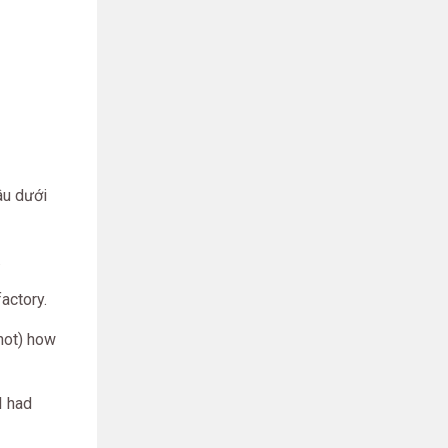
âu dưới
.
actory.
not) how
I had