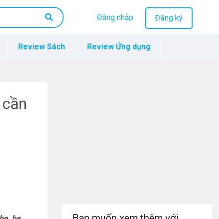
Đăng nhập
Đăng ký
Review Sách
Review Ứng dụng
n cần
Bạn muốn xem thêm với
 be, be