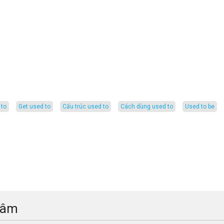
 to
get used to
cấu trúc used to
cách dùng used to
used to be
tâm