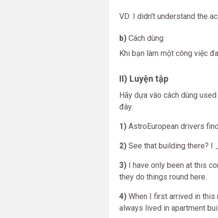
VD: I didn't understand the ac
b)
Cách dùng
Khi bạn làm một công việc đa
II) Luyện tập
Hãy dựa vào cách dùng used t
đây.
1)
AstroEuropean drivers find i
2)
See that building there? I
3)
I have only been at this 
they do things round here.
4)
When I first arrived in th
always lived in apartment bui