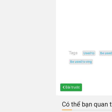
Tags
used to
be used
be used to ving
Bài trước
Có thể bạn quan 