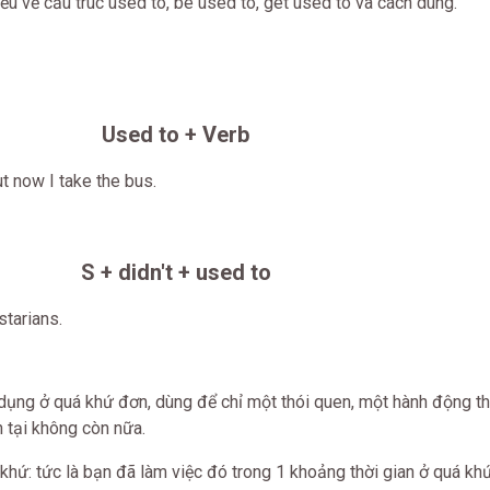
iểu về cấu trúc used to, be used to, get used to và cách dùng.
Used to + Verb
ut now I take the bus.
S + didn't + used to
starians.
dụng ở quá khứ đơn, dùng để chỉ một thói quen, một hành động 
n tại không còn nữa.
 khứ: tức là bạn đã làm việc đó trong 1 khoảng thời gian ở quá k