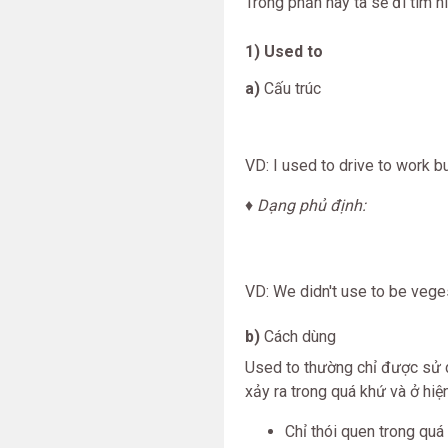
Trong phần này ta sẽ đi tìm h
1) Used to
a)
Cấu trúc
VD: I used to drive to work b
♦ Dạng phủ định:
VD: We didn't use to be vege
b)
Cách dùng
Used to thường chỉ được sử 
xảy ra trong quá khứ và ở hiệ
Chỉ thói quen trong quá