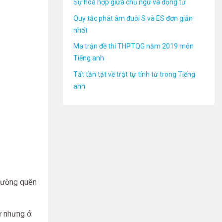
Sự hòa hợp giữa chủ ngữ và động từ
Quy tắc phát âm đuôi S và ES đơn giản
nhất
Ma trận đề thi THPTQG năm 2019 môn
Tiếng anh
Tất tần tật về trật tự tính từ trong Tiếng
anh
thường quên
hứ nhưng ở