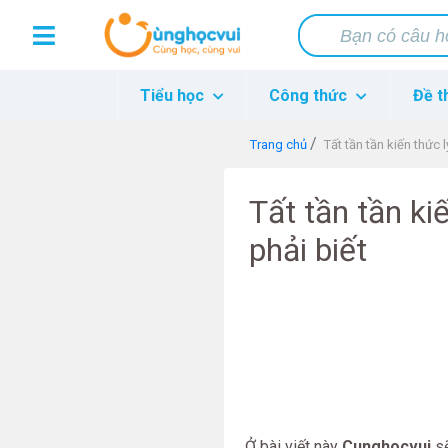
Tiểu học
Công thức
Đề t
Trang chủ
Tất tần tần kiến thức 
Tất tần tần ki
phải biết
Ở bài viết này
Cunghocvui
sẽ