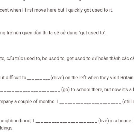
cent when I first move here but I quickly got used to it.
ng trở nên quen dần thì ta sẽ sử dụng "get used to".
o, cấu trúc used to, be used to, get used to để hoàn thành các c
t difficult to_________(drive) on the left when they visit Britain
 _______________________ (go) to school there, but now it's a f
company a couple of months. I _______________________ (still 
is neighbourhood, I _______________________ (live) in a house. 
ldings.