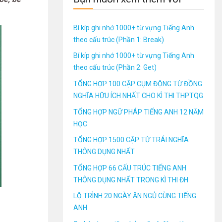
Bí kíp ghi nhớ 1000+ từ vựng Tiếng Anh
theo cấu trúc (Phần 1: Break)
Bí kíp ghi nhớ 1000+ từ vựng Tiếng Anh
theo cấu trúc (Phần 2: Get)
TỔNG HỢP 100 CẶP CỤM ĐỘNG TỪ ĐỒNG
NGHĨA HỮU ÍCH NHẤT CHO KÌ THI THPTQG
TỔNG HỢP NGỮ PHÁP TIẾNG ANH 12 NĂM
HỌC
TỔNG HỢP 1500 CẶP TỪ TRÁI NGHĨA
THÔNG DỤNG NHẤT
TỔNG HỢP 66 CẤU TRÚC TIẾNG ANH
THÔNG DỤNG NHẤT TRONG KÌ THI ĐH
LỘ TRÌNH 20 NGÀY ĂN NGỦ CÙNG TIẾNG
ANH