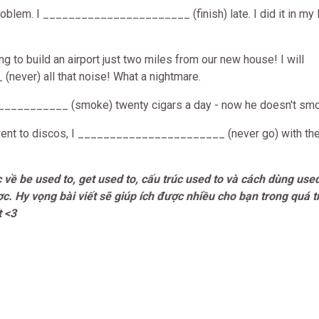
roblem. I _______________________ (finish) late. I did it in my l
ng to build an airport just two miles from our new house! I will
ver) all that noise! What a nightmare.
_________ (smoke) twenty cigars a day - now he doesn't smok
ent to discos, I _______________________ (never go) with the
 về be used to, get used to, cấu trúc used to và cách dùng use
. Hy vọng bài viết sẽ giúp ích được nhiều cho bạn trong quá t
t <3