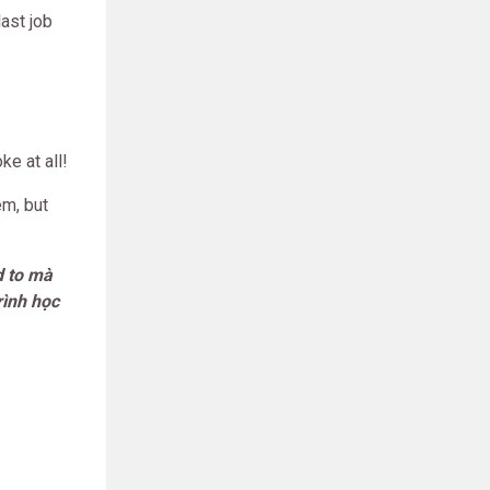
ast job
e at all!
m, but
d to mà
rình học