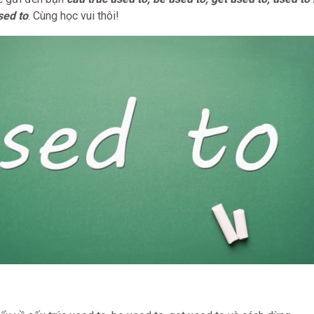
sed to
. Cùng học vui thôi!