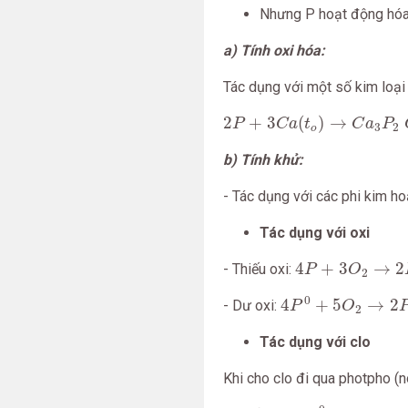
Nhưng P hoạt động hó
a) Tính oxi hóa:
Tác dụng với một số kim loạ
2
P
+
3
C
a
(
t
o
)
→
C
a
3
P
2
C
a
2
+
3
(
)
→
P
C
a
t
C
a
P
3
2
o
b) Tính khử:
- Tác dụng với các phi kim ho
Tác dụng với oxi
4
P
+
3
O
2
→
2
P
2
4
+
3
→
2
- Thiếu oxi:
P
O
2
4
P
0
+
5
O
2
→
2
P
2
0
4
+
5
→
2
- Dư oxi:
P
O
2
Tác dụng với clo
Khi cho clo đi qua photpho (
2
P
0
+
3
C
l
2
→
2