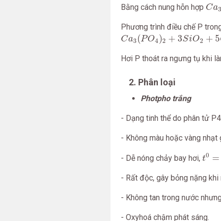
C
a
Bằng cách nung hỗn hợp
C
a
Phương trình điều chế P tron
C
a
3
(
P
O
4
)
2
+
3
S
i
O
2
+
5
C
(
)
+
3
+
5
C
a
P
O
S
i
O
3
4
2
2
Hơi P thoát ra ngưng tụ khi l
2. Phân loại
Photpho trắng
- Dạng tinh thể do phân tử P4
- Không màu hoặc vàng nhạt 
t
0
=
4
0
=
- Dễ nóng chảy bay hơi,
t
- Rất độc, gây bỏng nặng khi 
- Không tan trong nước nhưng
- Oxyhoá chậm phát sáng.