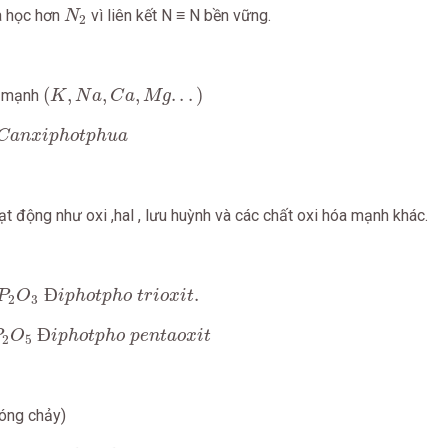
N
2
a học hơn
vì liên kết N ≡ N bền vững.
N
2
(
K
,
N
a
,
C
a
,
M
g
.
.
.
)
(
,
,
,
.
.
.
)
i mạnh
K
N
a
C
a
M
g
n
x
i
p
h
o
t
p
h
u
a
C
a
n
x
i
p
h
o
t
p
h
u
a
ạt động như oxi ,hal , lưu huỳnh và các chất oxi hóa mạnh khác.
O
3
Đ
i
p
h
o
t
p
h
o
t
r
i
o
x
i
t
.
Đ
.
P
O
i
p
h
o
t
p
h
o
t
r
i
o
x
i
t
2
3
O
5
Đ
i
p
h
o
t
p
h
o
p
e
n
t
a
o
x
i
t
Đ
P
O
i
p
h
o
t
p
h
o
p
e
n
t
a
o
x
i
t
2
5
nóng chảy)
P
C
l
3
P
h
o
t
p
h
o
t
r
i
c
l
o
r
u
a