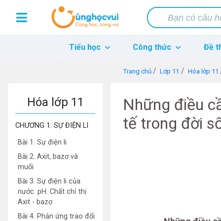
Tiểu học
Công thức
Đề t
Trang chủ
Lớp 11
Hóa lớp 11
Hóa lớp 11
Những điều cầ
tế trong đời s
CHƯƠNG 1: SỰ ĐIỆN LI
Bài 1. Sự điện li
Bài 2. Axit, bazơ và
muối
Bài 3. Sự điện li của
nước. pH. Chất chỉ thị
Axit - bazơ
Bài 4. Phản ứng trao đổi