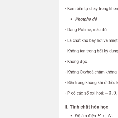
- Kém bền tự cháy trong không
Photpho đỏ
- Dạng Polime, màu đỏ
- Là chất khó bay hơi và nhiệ
- Không tan trong bất kỳ dung
- Không độc.
- Không Oxyhoá chậm không 
- Bền trong không khí ở điều 
−
3
,
0
,
−
3
,
0
,
- P có các số oxi hoá:
II. Tính chất hóa học
P
<
N
.
<
.
Độ âm điện
P
N