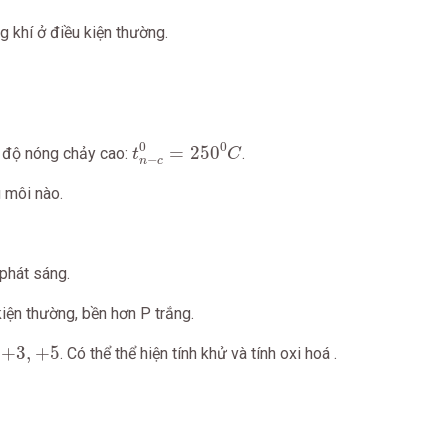
 khí ở điều kiện thường.
t
n
−
c
0
=
250
0
C
0
0
=
250
t độ nóng chảy cao:
.
t
C
−
n
c
 môi nào.
phát sáng.
kiện thường, bền hơn P trắng.
+
3
,
+
5
+
3
,
+
5
. Có thể thể hiện tính khử và tính oxi hoá .