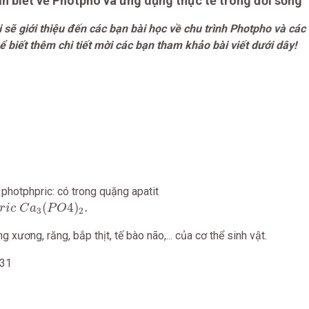
n biết về Photpho và ứng dụng thực tế trong đời sống
sẽ giới thiệu đến các bạn bài học về chu trình Photpho và cá
 biết thêm chi tiết mời các bạn tham khảo bài viết dưới dây!
photphpric: có trong quặng apatit
r
i
c
C
a
3
(
P
O
4
)
2
.
(
4
)
.
r
i
c
C
a
P
O
3
2
g xương, răng, bắp thịt, tế bào não,... của cơ thể sinh vật.
 31