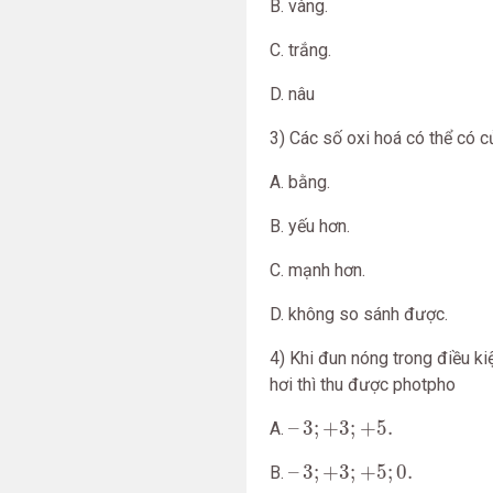
B. vàng.
C. trắng.
D. nâu
3) Các số oxi hoá có thể có c
A. bằng.
B. yếu hơn.
C. mạnh hơn.
D. không so sánh được.
4) Khi đun nóng trong điều k
hơi thì thu được photpho
–
3
;
+
3
;
+
5.
–
3
;
+
3
;
+
5.
A.
–
3
;
+
3
;
+
5
;
0.
–
3
;
+
3
;
+
5
;
0.
B.