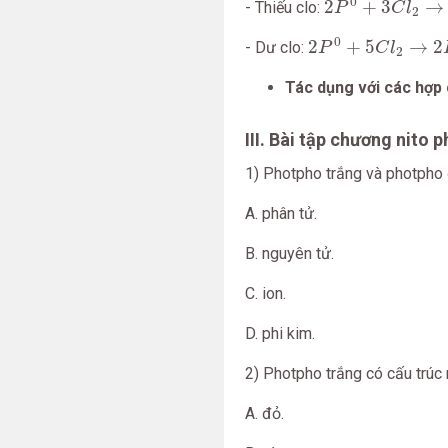
0
2
+
3
→
- Thiếu clo:
P
C
l
2
2
P
0
+
5
C
l
2
→
2
P
C
0
2
+
5
→
2
- Dư clo:
P
C
l
2
Tác dụng với các hợp
III. Bài tập chương nito 
1) Photpho trắng và photpho 
A. phân tử.
B. nguyên tử.
C. ion.
D. phi kim.
2) Photpho trắng có cấu trúc 
A. đỏ.