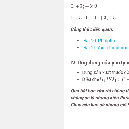
+
3
;
+
5
;
0.
+
3
;
+
5
;
0.
C.
–
3
;
0
;
+
1
;
+
3
;
+
5.
–
3
;
0
;
+
1
;
+
3
;
+
5.
D.
Công thức liên quan:
Bài 10. Photpho
Bài 11. Axit photphori
IV. Ứng dụng của photph
Dùng sản xuất thuốc đ
H
3
P
O
4
:
P
→
:
Điều chế
H
P
O
P
3
4
Qua bài học vừa rồi chúng t
chúng sẽ là những kiến thứ
Chúc các bạn có những giờ h