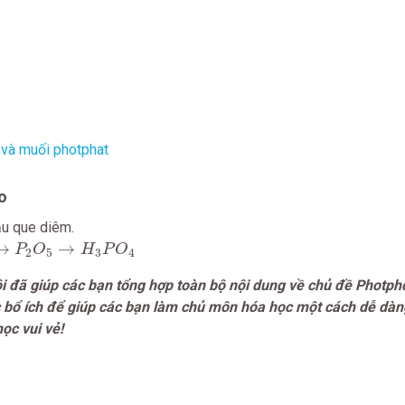
c và muối photphat
o
ầu que diêm.
P
2
O
5
→
H
3
P
O
4
→
→
P
O
H
P
O
2
5
3
4
ôi đã giúp các bạn tổng hợp toàn bộ nội dung về chủ đề Photph
c bổ ích để giúp các bạn làm chủ môn hóa học một cách dễ dàn
ọc vui vẻ!