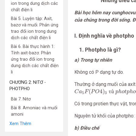
Những điều cầ
ion trong dung dịch các
chất điện li
Bài học hôm nay cunghocvui 
Bài 5. Luyện tập: Axit,
của chúng trong đời sống. Để
bazơ và muối. Phản ứng
trao đổi ion trong dung
I. Định nghĩa về photpho
dịch các chất điện li
Bài 6. Bài thực hành 1:
1. Photpho là gì?
Tính axit-bazơ. Phản
ứng trao đổi ion trong
a) Trong tự nhiên
dung dịch các chất điện
Không có P dạng tự do.
li
CHƯƠNG 2: NITƠ -
Thường ở dạng muối của axít 
C
a
5
F
(
P
O
4
)
3
v
à
p
h
o
t
p
h
o
PHOTPHO
(
4
)
à
C
a
F
P
O
v
p
h
o
t
p
h
o
5
3
Bài 7. Nitơ
Có trong protien thực vật, tron
Bài 8. Amoniac và muối
amoni
Nguyên tử khối của photpho:
Xem Thêm
b) Điều chế