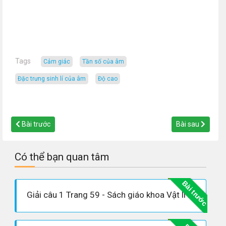
Tags
cảm giác
tần số của âm
đặc trưng sinh lí của âm
độ cao
Bài trước
Bài sau
Có thể bạn quan tâm
Bài trước
Giải câu 1 Trang 59 - Sách giáo khoa Vật lí 12