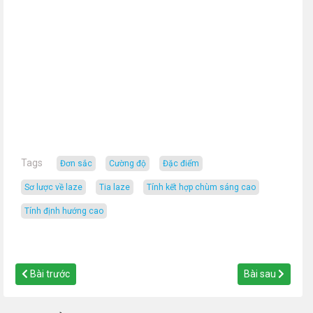
Tags
đơn sắc
cường độ
đặc điểm
sơ lược về laze
tia laze
tính kết hợp chùm sáng cao
tính định hướng cao
Bài trước
Bài sau