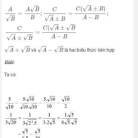
A
B
=
A
B
B
;
C
A
±
B
=
C
(
A
±
B
)
A
−
B
;
C
A
±
B
=
C
(
A
±
B
A
−
B
√
(
±
)
√
C
A
B
A
C
A
B
=
;
=
;
−
B
√
√
A
B
±
A
B
B
√
√
(
±
C
A
B
C
=
−
√
A
B
√
±
A
B
A
+
B
A
−
B
√
√
√
√
+
−
và
là hai biểu thức liên hợp.
A
B
A
B
Giải:
Ta có: