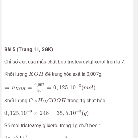
Bài 5 (Trang 11, SGK)
Chỉ số axit của mẫu chất béo tristearoylglixerol trên là 7.
K
O
H
Khối lượng
để trung hòa axit là 0,007g.
K
O
H
⇒
n
K
O
H
=
0
,
007
56
=
0
,
125.10
−
3
(
m
o
l
)
0
,
007
−
3
⇒
=
=
0
,
125.10
(
)
n
m
o
l
K
O
H
56
C
17
H
35
C
O
O
H
Khối lượng
trong 1g chất béo:
C
H
C
O
O
H
17
35
0
,
125.10
−
3
×
248
=
35
,
5.10
−
3
(
g
)
−
3
−
3
0
,
125.10
×
248
=
35
,
5.10
(
)
g
Số mol tristearoylglixerol trong 1g chất béo :
1
−
35
,
5.10
−
3
890
=
1
,
0837.10
−
3
(
m
o
l
)
−
3
1
−
35
,
5.10