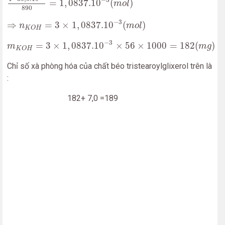
−
3
=
1
,
0837.10
(
)
m
o
l
890
⇒
n
K
O
H
=
3
×
1
,
0837.10
−
3
(
m
o
l
)
−
3
⇒
=
3
×
1
,
0837.10
(
)
n
m
o
l
K
O
H
m
K
O
H
=
3
×
1
,
0837.10
−
3
×
56
×
1000
=
182
(
m
g
)
−
3
=
3
×
1
,
0837.10
×
56
×
1000
=
182
(
)
m
m
g
K
O
H
Chỉ số xà phòng hóa của chất béo tristearoylglixerol trên là
:
182+ 7,0 =189