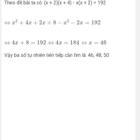
Theo đề bài ta có: (x + 2)(x + 4) - x(x + 2) = 192
⇔
x
2
+
4
x
+
2
x
+
8
−
x
2
−
2
x
=
192
2
2
⇔
+
4
+
2
+
8
−
−
2
=
192
x
x
x
x
x
⇔
4
x
+
8
=
192
⇔
4
x
=
184
⇔
x
=
46
⇔
4
+
8
=
192
⇔
4
=
184
⇔
=
46
x
x
x
Vậy ba số tự nhiên liên tiếp cần tìm là: 46, 48, 50