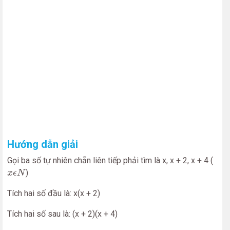
Hướng dẫn giải
Gọi ba số tự nhiên chẵn liên tiếp phải tìm là x, x + 2, x + 4 (
x
ϵ
N
)
x
ϵ
N
Tích hai số đầu là: x(x + 2)
Tích hai số sau là: (x + 2)(x + 4)