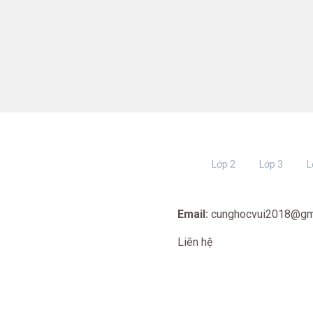
Lớp 2
Lớp 3
L
Email:
cunghocvui2018@gm
Liên hệ