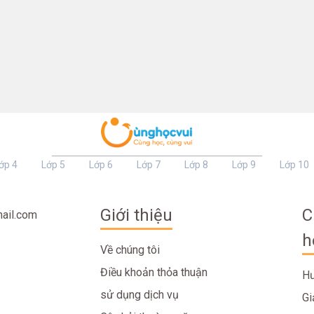
ớp 4
Lớp 5
Lớp 6
Lớp 7
Lớp 8
Lớp 9
Lớp 10
Giới thiệu
C
ail.com
h
Về chúng tôi
Điều khoản thỏa thuận
Hư
sử dụng dịch vụ
Gi