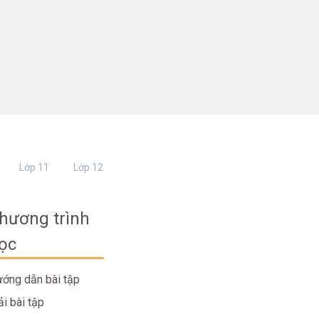
Lớp 11
Lớp 12
hương trình
ọc
ớng dẫn bài tập
ải bài tập