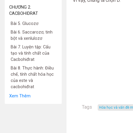
Vì vậy, chúng ta chọn D.
CHƯƠNG 2.
CACBOHIDRAT
Bài 5. Glucozơ
Bài 6. Saccarozơ, tinh
bột và xenlulozơ
Bài 7. Luyện tập: Cấu
tạo và tính chất của
Cacbohiđrat
Bài 8. Thực hành: Điều
chế, tính chất hóa học
của este và
cacbohiđrat
Xem Thêm
Tags
hóa học và vấn đề m