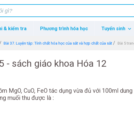
hi & kiểm tra
Phương trình hóa học
Tuyển sinh
Bài 37. Luyện tập: Tính chất hóa học của sắt và hợp chất của sắt
Bài 5 tra
65 - sách giáo khoa Hóa 12
gồm MgO, CuO, FeO tác dụng vừa đủ với 100ml dung 
ng muối thu được là :