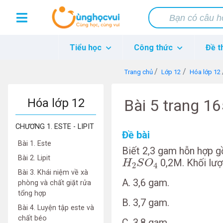
Tiểu học
Công thức
Đề t
Trang chủ
Lớp 12
Hóa lớp 12
Hóa lớp 12
Bài 5 trang 1
CHƯƠNG 1. ESTE - LIPIT
Đề bài
Bài 1. Este
Biết 2,3 gam hỗn hợp 
H
2
S
O
4
Bài 2. Lipit
0,2M. Khối lượ
H
S
O
2
4
Bài 3. Khái niệm về xà
A. 3,6 gam.
phòng và chất giặt rửa
tổng hợp
B. 3,7 gam.
Bài 4. Luyện tập este và
chất béo
C. 3,8 gam.