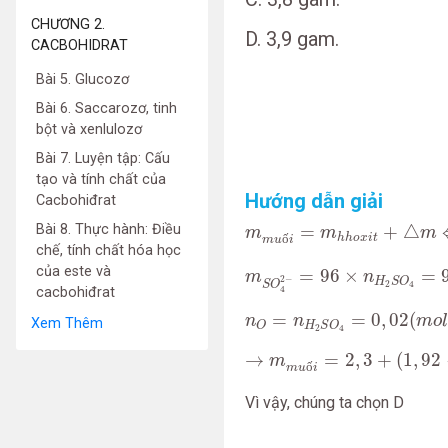
CHƯƠNG 2.
D. 3,9 gam.
CACBOHIDRAT
Bài 5. Glucozơ
Bài 6. Saccarozơ, tinh
bột và xenlulozơ
Bài 7. Luyện tập: Cấu
tạo và tính chất của
Hướng dẫn giải
Cacbohiđrat
m
m
u
ố
i
=
m
h
h
o
x
i
t
+
△
m
⇔
Bài 8. Thực hành: Điều
=
+
△
m
m
m
ố
h
h
o
x
i
t
m
u
i
chế, tính chất hóa học
m
S
O
4
2
−
=
96
×
n
H
2
S
O
4
=
của este và
=
96
×
=
m
n
2
−
H
S
O
S
O
2
4
4
cacbohiđrat
n
O
=
n
H
2
S
O
4
=
0
,
02
(
m
o
l
)
=
=
0
,
02
(
n
n
m
o
l
Xem Thêm
O
H
S
O
2
4
→
m
m
u
ố
i
=
2
,
3
+
(
1
,
92
−
0
,
3
→
=
2
,
3
+
(
1
,
92
m
ố
m
u
i
Vì vậy, chúng ta chọn D