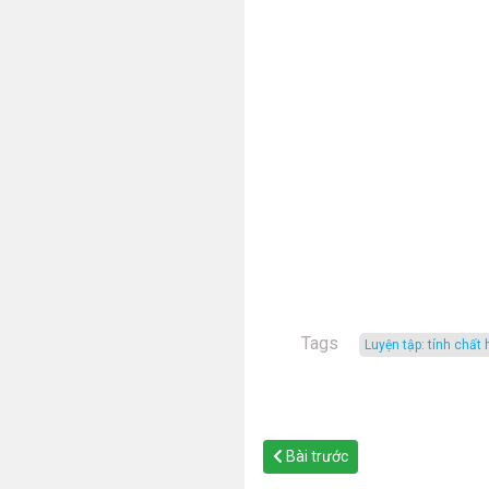
Tags
luyện tập: tính chấ
Bài trước