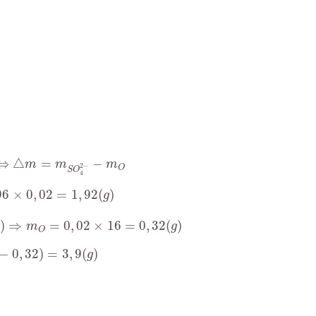
△
m
=
m
S
O
4
2
−
−
m
O
⇔
△
=
−
m
m
m
2
−
O
S
O
4
96
×
0
,
02
=
1
,
92
(
g
)
96
×
0
,
02
=
1
,
92
(
)
g
⇒
m
O
=
0
,
02
×
16
=
0
,
32
(
g
)
)
⇒
=
0
,
02
×
16
=
0
,
32
(
)
m
g
O
2
)
=
3
,
9
(
g
)
−
0
,
32
)
=
3
,
9
(
)
g