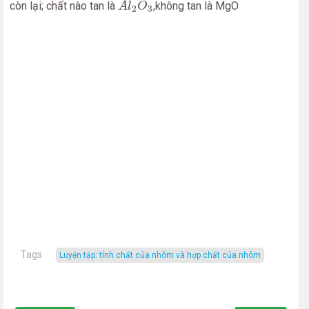
còn lại; chất nào tan là
,không tan là MgO
A
l
O
2
3
Tags
luyện tập: tính chất của nhôm và hợp chất của nhôm