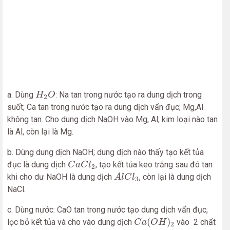
H
2
O
a. Dùng
: Na tan trong nước tạo ra dung dịch trong
H
O
2
suốt; Ca tan trong nước tạo ra dung dịch vẩn đục; Mg,Al
không tan. Cho dung dịch NaOH vào Mg, Al; kim loại nào tan
là Al, còn lại là Mg.
b. Dùng dung dịch NaOH; dung dịch nào thấy tạo kết tủa
C
a
C
l
2
đục là dung dịch
, tạo kết tủa keo trắng sau đó tan
C
a
C
l
2
A
l
C
l
3
khi cho dư NaOH là dung dịch
, còn lại là dung dịch
A
l
C
l
3
NaCl.
c. Dùng nước: CaO tan trong nước tạo dung dịch vẩn đục,
C
a
(
O
H
)
2
(
)
lọc bỏ kết tủa và cho vào dung dịch
vào 2 chất
C
a
O
H
2
A
l
2
O
3