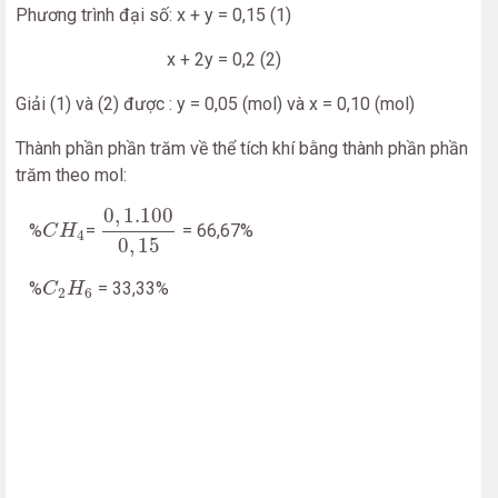
Phương trình đại số: x + y = 0,15 (1)
x + 2y = 0,2 (2)
Giải (1) và (2) được : y = 0,05 (mol) và x = 0,10 (mol)
Thành phần phần trăm về thể tích khí bằng thành phần phần
trăm theo mol:
0
,
1.100
0
,
15
0
,
1.100
C
H
4
%
=
= 66,67%
C
H
4
0
,
15
C
2
H
6
%
= 33,33%
C
H
2
6