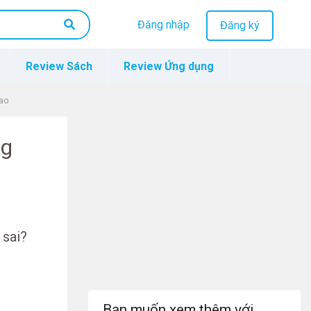
Đăng nhập
Đăng ký
Review Sách
Review Ứng dụng
cao
ng
 sai?
Bạn muốn xem thêm với