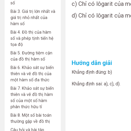
c) Chỉ có lôgarit của 
số
Bài 3. Giá trị lớn nhất và
d) Chỉ có lôgarit của m
giá trị nhỏ nhất của
hàm số
Bài 4. Đồ thị của hàm
số và phép tịnh tiến hệ
tọa độ
Bài 5. Đường tiệm cận
của đồ thị hàm số
Hướng dẫn giải
Bài 6. Khảo sát sự biến
Khẳng định đúng: b
thiên và vẽ đồ thị của
một hàm số đa thức
Khẳng định sai: a), c), d).
Bài 7. Khảo sát sự biến
thiên và vẽ đồ thị hàm
số của một số hàm
phân thức hữu tỉ
Bài 8. Một số bài toán
thường gặp về đồ thị
Câu hỏi và bài tập