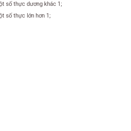
một số thực dương khác 1;
ột số thực lớn hơn 1;
)