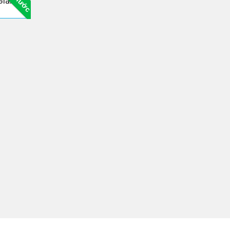
Bài 23 trang 89 SGK Đại số và Giải tích 12 Nâng cao