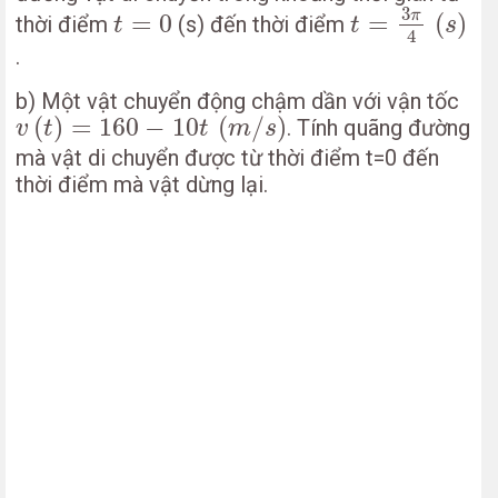
t
=
3
π
4
(
s
)
t
=
0
3
π
=
0
=
(
)
thời điểm
(s) đến thời điểm
t
t
s
4
.
b) Một vật chuyển động chậm dần với vận tốc
v
(
t
)
=
160
−
10
t
(
m
/
s
)
(
)
=
160
−
10
(
/
)
. Tính quãng đường
v
t
t
m
s
mà vật di chuyển được từ thời điểm t=0 đến
thời điểm mà vật dừng lại.