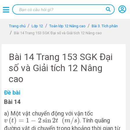
Trang chủ
Lớp 12
Toán lớp 12 Nâng cao
Bài 3. Tích phân
Bài 14 Trang 153 SGK Đại số và Giải tích 12 Nâng cao
Bài 14 Trang 153 SGK Đại
số và Giải tích 12 Nâng
cao
Đề bài
Bài 14
a) Một vật chuyển động với vận tốc
v
(
t
)
=
1
−
2
sin
2
t
(
m
/
s
)
(
)
=
1
−
2
sin
2
(
/
)
. Tính quãng
v
t
t
m
s
đường vật di chuyển trong khoảng thời gian từ