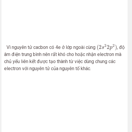
(
2
s
2
2
p
2
)
2
2
(
2
2
)
Vì nguyên tử cacbon có 4e ở lớp ngoài cùng
, độ
s
p
âm điện trung bình nên rất khó cho hoặc nhận electron mà
chủ yếu liên kết được tạo thành từ việc dùng chung các
electron với nguyên tử của nguyên tố khác.