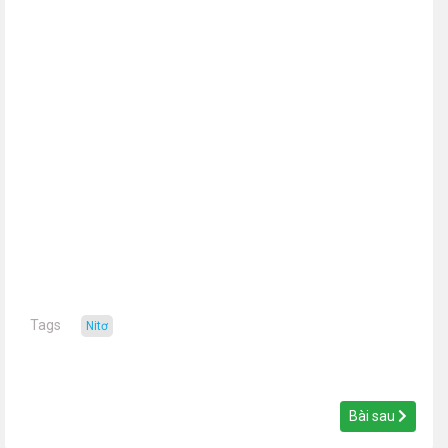
Tags
nitơ
Bài sau