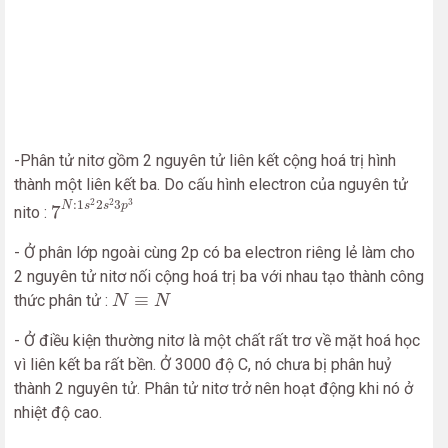
-Phân tử nitơ gồm 2 nguyên tử liên kết cộng hoá trị hình
thành một liên kết ba. Do cấu hình electron của nguyên tử
7
N
:
1
s
2
2
s
2
3
p
3
2
2
3
:
1
2
3
N
s
s
p
7
nito :
- Ở phân lớp ngoài cùng 2p có ba electron riêng lẻ làm cho
2 nguyên tử nitơ nối cộng hoá trị ba với nhau tạo thành công
N
≡
N
≡
thức phân tử :
N
N
- Ở điều kiện thường nitơ là một chất rất trơ về mặt hoá học
vì liên kết ba rất bền. Ở 3000 độ C, nó chưa bị phân huỷ
thành 2 nguyên tử. Phân tử nitơ trở nên hoạt động khi nó ở
nhiệt độ cao.