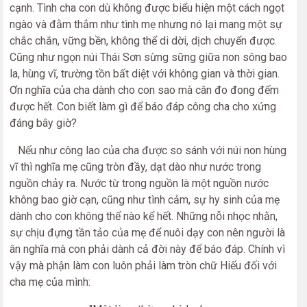
cạnh. Tình cha con dù không được biểu hiện một cách ngọt
ngào và đằm thắm như tình mẹ nhưng nó lại mang một sự
chắc chắn, vững bền, không thể di dời, dịch chuyển được.
Cũng như ngọn núi Thái Sơn sừng sững giữa non sông bao
la, hùng vĩ, trường tồn bất diệt với không gian và thời gian.
Ơn nghĩa của cha dành cho con sao mà cân đo đong đếm
được hết. Con biết làm gì để báo đáp công cha cho xứng
đáng bây giờ?
Nếu như công lao của cha được so sánh với núi non hùng
vĩ thì nghĩa mẹ cũng tròn đầy, dạt dào như nước trong
nguồn chảy ra. Nước từ trong nguồn là một nguồn nước
không bao giờ cạn, cũng như tình cảm, sự hy sinh của mẹ
dành cho con không thể nào kể hết. Những nỗi nhọc nhằn,
sự chịu đựng tần tảo của mẹ để nuôi dạy con nên người là
ân nghĩa mà con phải dành cả đời này để báo đáp. Chính vì
vậy mà phận làm con luôn phải làm tròn chữ Hiếu đối với
cha mẹ của mình: