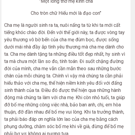
"Một lòng thờ mẹ kính cha
Cho tròn chữ Hiếu mới là đạo con"
Cha mẹ là người sinh ra ta, nuôi nấng ta từ khi ta mới cất
tiếng khóc chào đời. Đến với thế giới này, ta được vòng tay
yêu thương vô bờ bến của cha mẹ đùm bọc, được sống
dưới mái nhà đầy ắp tình yêu thương mà cha mẹ dành cho
ta. Cha mẹ dành tặng ta những điều tốt đẹp nhất, hy sinh vì
ta mà chưa một lần so đo, tính toán. Đi suốt chặng đường
đời của mình, cha mẹ vẫn cần mẫn theo sau những bước
chân của mỗi chúng ta. Chính vì vậy mà chúng ta cần phải
hiếu thảo với cha mẹ, thể hiện niềm kính yêu đối với đấng
sinh thành của ta. Điều đó được thể hiện qua những hành
động mà chúng ta làm với cha mẹ. Khi còn nhỏ tuổi, ta giúp
đỡ bố mẹ những công việc nhà, bảo ban anh, chị, em hòa
thuận, đỡ đần nhau để bố mẹ vui lòng. Khi ta trưởng thành,
ta phải báo đáp ơn nghĩa lớn lao của cha mẹ bằng cách
phụng dưỡng, chăm sóc bố mẹ khi về già, đừng để bố mẹ
phải bơ vơ, không ai nương tựa.