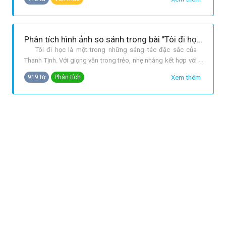
của buổi tựu trường” của bài Tôi đi học, lòng em lại nao nức
khó tả. Thật vậy, những câu văn này đã làm em nhớ lại cái
buổi ban mai
Phân tích hình ảnh so sánh trong bài "Tôi đi học".
Tôi đi học là một trong những sáng tác đặc sắc của
Thanh Tịnh. Với giọng văn trong trẻo, nhẹ nhàng kết hợp với
những hình ảnh so sánh đặc sắc đã tạo nên cái hay riêng
Xem thêm
919 từ
Phân tích
cho tác phẩm này. Hình ảnh so sánh đầu tiên chính là hình
ảnh: “Tôi quên thế nào đượ