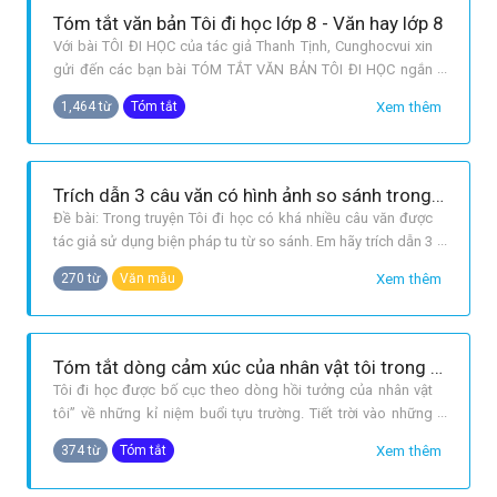
Tóm tắt văn bản Tôi đi học lớp 8 - Văn hay lớp 8
Với bài TÔI ĐI HỌC của tác giả Thanh Tịnh, Cunghocvui xin
gửi đến các bạn bài TÓM TẮT VĂN BẢN TÔI ĐI HỌC ngắn
gọn nhất ngay sau đây. Cùng tham khảo các bạn nhé! [tóm
Xem thêm
1,464 từ
Tóm tắt
tắt văn bản tôi đi học] XEM THÊM Soạn bài Tôi đi học
[https://cunghocvui.com/danhmuc/toidihoc?page=2] Phân
tích truyện ngắn Tôi đi học
Trích dẫn 3 câu văn có hình ảnh so sánh trong bài Tôi đi học
Đề bài: Trong truyện Tôi đi học có khá nhiều câu văn được
tác giả sử dụng biện pháp tu từ so sánh. Em hãy trích dẫn 3
câu văn có hình ảnh so sánh mà mình yêu thích. Trong
Xem thêm
270 từ
Văn mẫu
truyện Tôi đi học có nhiều câu văn mang hình ảnh so sánh
mà em rất yêu thích. Tiêu biểu là ba câu văn sau đây: Tôi
quên thế nào đ
Tóm tắt dòng cảm xúc của nhân vật tôi trong văn bản Tôi đi học của Thanh Tịnh
Tôi đi học được bố cục theo dòng hồi tưởng của nhân vật
tôi” về những kỉ niệm buổi tựu trường. Tiết trời vào những
ngày cuối thu, hình ảnh các em nhỏ đến trường gợi cho nhân
Xem thêm
374 từ
Tóm tắt
vật “tôi” nhớ lại ngày đầu tiên đi học. Tôi nhớ lại con đường
cùng mẹ đến trường, cảnh vật trên đường vốn rất quen