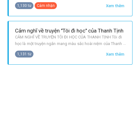
Thanh Tịnh. Lấy điểm nhìn của cậu bé non nớt, khi bước
Xem thêm
1,130 từ
Cảm nhận
chân vào lớp một, nhà văn đã cho ta thấy những cảm xúc
trong sáng, tươi trẻ của tuổi ho
Cảm nghĩ về truyện "Tôi đi học" của Thanh Tịnh
CẢM NGHĨ VỀ TRUYỆN TÔI ĐI HỌC CỦA THANH TỊNH Tôi đi
học là một truyện ngắn mang màu sắc hoài niệm của Thanh
Tịnh in trong tập Quê mẹ, xuất bản năm 1941. Tác giả kể lại
Xem thêm
1,131 từ
những kỉ niệm êm đềm, sâu sắc của tuổi thơ, trong buổi tựu
trường đầu tiên trong đời, khi ông được mẹ dẫn đi đưa vào
học lớp 5, lớp