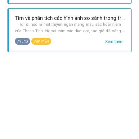
bút ký…nhưng thành công hơn cả là truyện ngắn 2. TÁC
PHẨM: Tôi đi học in t
Tìm và phân tích các hình ảnh so sánh trong truyện ngắn "Tôi đi học" của Thanh Tịnh.
Tôi đi học là một truyện ngắn mang màu sắc hoài niệm
của Thanh Tịnh. Ngoài cảm xúc dào dạt, tác giả đã sáng
tạo nên một số hình ánh so sánh rất đẹp. Tác giả đã so
Xem thêm
798 từ
Văn mẫu
sánh và nhân hóa để viết nên những câu văn giàu hình
tượng và biếu cảm: Những cảm giác trong sáng ấy là những
kỉ niệm mơn man nao n