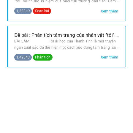
“tôi” về những kỉ niệm của buổi tựu trường đầu tiên. Cảm
giác náo nức, hồi hộp, ngỡ ngàng với con đường, cảnh vật,
Xem thêm
1,333 từ
Soạn bài
trường học, bạn bè, thầy giáo. BỐ CỤC: Phần 1 từ đầu ...
trên ngọn núi: tâm trạng nhân vật “tôi” trên đường đến
trường.
Đề bài : Phân tích tâm trạng của nhân vật "tôi" trong buổi tựu trường qua truyện ngắn "Tôi đi học" của nhà văn Thanh Tịnh
BÀI LÀM Tôi đi học của Thanh Tịnh là một truyện
ngắn xuất sắc đã thể hiện một cách xúc động tâm trạng hồi
hộp, cảm giác bỡ ngỡ của nhân vật tôi, chú bé được mẹ đưa
Xem thêm
1,428 từ
Phân tích
đế trường vào học lớp năm trong ngày tựu trường.
Đó là một buổi mai đầy sương thu và gió lạnh, chú mặc