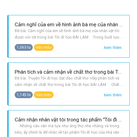
Cảm nghĩ của em về hình ảnh bà mẹ của nhân vật tôi trong truyện Tôi đi học
Đề bài: Cảm nghĩ của em về hình ảnh bà mẹ của nhân vật tôi
được nói tới trong bài Tôi đi học BÀI LÀM Trong buổi tựu
trường, nhân vật tôi được người mẹ hiền thương yêu đưa
Xem thêm
1,063 từ
Văn mẫu
đến trường. Đã bao năm tháng trôi qua, “lòng tôi lại tưng
bừng rộn rã khi nhìn thấy mấy em nhỏ “rụt rè núp dưới nón
mẹ lần đầu
Phân tích và cảm nhận về chất thơ trong bài Tôi đi học
Đề bài: Truyện Tôi đi học dạt dào chất thơ. Hãy phân tích và
cảm nhận về chất thơ trong bài Tôi đi học BÀI LÀM Chất
thơ là một nét đẹp tạo nên giá trị tư tưởng và nghệ thuật của
Xem thêm
1,145 từ
Văn mẫu
truyện ngắn Tôi đi học”. Chất thơ được biểu hiện một cách
đậm đà qua những cảnh vật, tình tiết, tâm trạng... dạt dào
cả
Cảm nhận nhân vật tôi trong tác phẩm "Tôi đi học".
Những câu văn mà tựa như áng thơ nhẹ nhàng và trong
trẻo, ấy chính là để nhắc về tác phẩm Tôi đi học của nhà văn