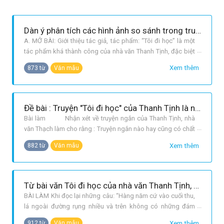
Dàn ý phân tích các hình ảnh so sánh trong truyện ngắn Tôi đi học
A. MỞ BÀI: Giới thiệu tác giả, tác phẩm: “Tôi đi học” là một
tác phẩm khá thành công của nhà văn Thanh Tịnh, đặc biệt
là ở nghệ thuật kể chuyện hấp dẫn. Nêu vấn đề: Sử dụng
Xem thêm
873 từ
Văn mẫu
nghệ thuật so sánh vô cùng thành công, vừa gần gũi thân
thuộc, lại vừa trong sáng, nhẹ nhàng diễn tả hết sức ấn
tượng sự thay
Đề bài : Truyện "Tôi đi học" của Thanh Tịnh là những trang văn xuôi đầy chất thơ. Nêu cảm nhận của em về chất thơ ấy ?
Bài làm Nhận xét về truyện ngắn của Thanh Tịnh, nhà
văn Thạch làm cho rằng : Truyện ngắn nào hay cũng có chất
thơ và bài thơ nào hay cũng có cốt truyện. Quả vậy, truyện
Xem thêm
882 từ
Văn mẫu
Tôi đi học là một truyện ngắn rất hay, đầy chất thơ. Chất
thơ là một nét đẹp tạo nên giá trị tư tưởng nghệ thuật
Từ bài văn Tôi đi học của nhà văn Thanh Tịnh, em hãy kể lại chuyện ngày đầu tiên đi học của em
BÀI LÀM Khi đọc lại những câu: “Hàng năm cứ vào cuối thu,
lá ngoài đường rụng nhiều và trên không có những đám
mây bàng bạc, lòng tôi lại náo nức những kỉ niệm mơn man
Xem thêm
912 từ
Văn mẫu