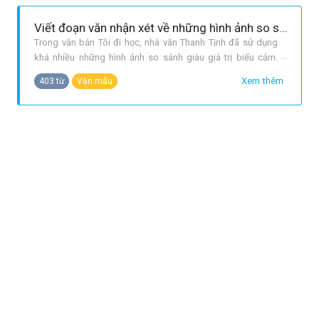
nhưng lần n
Viết đoạn văn nhận xét về những hình ảnh so sánh trong văn bản Tôi đi học của nhà văn Thanh Tịnh
Trong văn bản Tôi đi học, nhà văn Thanh Tịnh đã sử dụng
khá nhiều những hình ảnh so sánh giàu giá trị biểu cảm.
Nghĩ đến những ngày đầu tiên đi học, tác giả bồi hồi viết: Tôi
Xem thêm
403 từ
Văn mẫu
quên thể nào được những cảm giác trong sáng ấy nảy nở
trong lòng tôi như mấy cành hoa tươi mỉm cười giữa bầu trời
quang đãng.