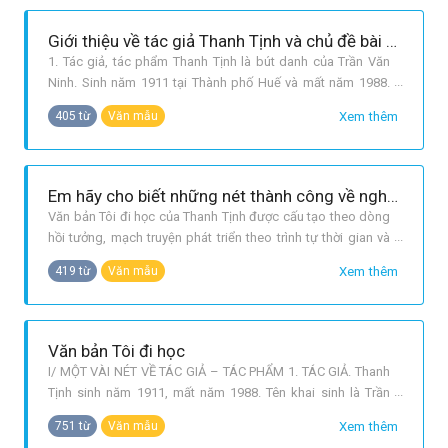
Giới thiệu về tác giả Thanh Tịnh và chủ đề bài Tôi đi học
1. Tác giả, tác phẩm Thanh Tịnh là bút danh của Trần Văn
Ninh. Sinh năm 1911 tại Thành phố Huế và mất năm 1988.
Trước năm 1945 vừa dạy học vừa viết văn. Sau cách mạng,
Xem thêm
405 từ
Văn mẫu
ông làm công tác văn hóa, văn nghệ trong quân đội; nhiều
năm phụ trách Tạp chí Văn nghệ quân đội với quân hàm Đại
tá. Thanh Tịnh là
Em hãy cho biết những nét thành công về nghệ thuật của văn bản Tôi đi học. Sức cuốn hút của văn bản được tạo nên từ đâu
Văn bản Tôi đi học của Thanh Tịnh được cấu tạo theo dòng
hồi tưởng, mạch truyện phát triển theo trình tự thời gian và
cảm nghĩ chân thành của nhân vật “tôi”: Từ hiện tại nhớ về
Xem thêm
419 từ
Văn mẫu
quá khứ: tiết trời cuối thu, hình ảnh các em nhỏ đến trường
gợi cho nhân vật “tôi” nhớ lại; dòng hồi tưởng của nhân vật
“tô
Văn bản Tôi đi học
I/ MỘT VÀI NÉT VỀ TÁC GIẢ – TÁC PHẨM 1. TÁC GIẢ. Thanh
Tịnh sinh năm 1911, mất năm 1988. Tên khai sinh là Trần
Văn Ninh. Trước năm 1946 ông vừa dạy học, vừa làm thơ.
Xem thêm
751 từ
Văn mẫu
Ông có mặt ở trên nhiều lĩnh vực: Thơ, truyện dài, ca dao,