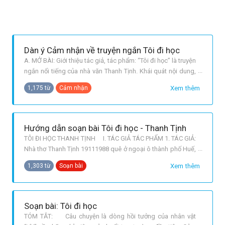
Dàn ý Cảm nhận về truyện ngắn Tôi đi học
A. MỞ BÀI: Giới thiệu tác giả, tác phẩm: “Tôi đi học” là truyện
ngắn nổi tiếng của nhà văn Thanh Tịnh. Khái quát nội dung,
nghệ thuật chính của tác phẩm: Tác phẩm là dòng hồi tưởng
Xem thêm
1,175 từ
Cảm nhận
về những kỉ niệm trong sáng của ngày đầu tiên đi học. B.
THÂN BÀI: Luận điểm 1: Cảm nhận về nội dung: Diễn biến
tâm t
Hướng dẫn soạn bài Tôi đi học - Thanh Tịnh
TÔI ĐI HỌC THANH TỊNH I. TÁC GIẢ TÁC PHẨM 1. TÁC GIẢ:
Nhà thơ Thanh Tịnh 19111988 quê ở ngoại ô thành phố Huế,
tên khai sinh là Trần Văn Ninh, lên 6 tuổi được đổi là Trần
Xem thêm
1,303 từ
Soạn bài
Thanh Tịnh. Thanh Tịnh học tiểu học và trung học ở Huế, từ
năm 1933 bắt đầu đi làm nghề hướng dẫn viên du lịch rồi
vào nghề
Soạn bài: Tôi đi học
TÓM TẮT: Câu chuyện là dòng hồi tưởng của nhân vật