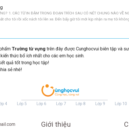
ng
ỰNG? 1. CÁC TỪ IN ĐẬM TRONG ĐOẠN TRÍCH SAU CÓ NÉT CHUNG NÀO VỀ N
ắt cho tôi rồi xốc nách tôi lên xe. Đến bấy giờ tôi mới kịp nhận ra mẹ tôi khô
lời người họ nội của tôi. Gương MẶT mẹ tôi vẫn tươi
c phẩm
Trường từ vựng
trên đây được Cunghocvui biên tập và sưu
iến thức bổ ích nhất cho các em học sinh.
ết quả tốt trong học tập!
chia sẻ nhé!
ớp 4
Lớp 5
Lớp 6
Lớp 7
Lớp 8
Lớp 9
Lớp 10
Giới thiệu
C
ail.com