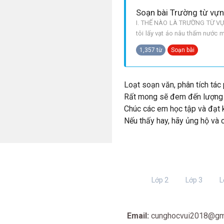
Soạn bài Trường từ vự
I. THẾ NÀO LÀ TRƯỜNG TỪ V
tôi lấy vạt áo nâu thấm nước m
xơ xác quá như cô tôi nhắc lại 
1,357 từ
Soạn bài
Loạt soạn văn, phân tích tá
Rất mong sẽ đem đến lượng k
Chúc các em học tập và đạt k
Nếu thấy hay, hãy ủng hộ và 
Lớp 2
Lớp 3
L
Email:
cunghocvui2018@gm