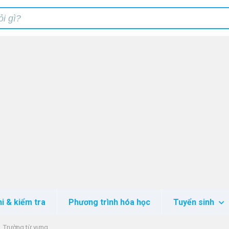
hi & kiểm tra
Phương trình hóa học
Tuyển sinh
Trường từ vựng