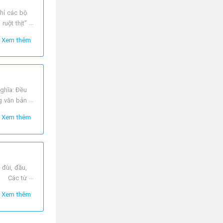
hỉ các bộ
uột thịt”
Xem thêm
ghĩa: Đều
g văn bản
Xem thêm
đùi, đầu,
 1 Các từ
Xem thêm