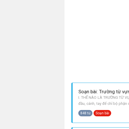
Soạn bài: Trường từ vự
I. THẾ NÀO LÀ TRƯỜNG TỪ VỰN
đầu, cánh, tay để chỉ bộ phận 
nghĩa Đặc điểm của trường từ 
848 từ
Soạn bài