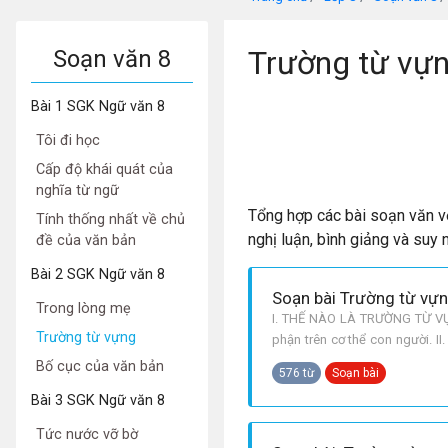
Trường từ vựn
Soạn văn 8
Bài 1 SGK Ngữ văn 8
Tôi đi học
Cấp độ khái quát của
nghĩa từ ngữ
Tổng hợp các bài soạn văn v
Tính thống nhất về chủ
nghị luận, bình giảng và suy
đề của văn bản
Bài 2 SGK Ngữ văn 8
Soạn bài Trường từ vựn
Trong lòng mẹ
I. THẾ NÀO LÀ TRƯỜNG TỪ VỰNG
Trường từ vựng
phận trên cơ thể con người. II
bác, chú, thím. CÂU 2: Tên trư
Bố cục của văn bản
576 từ
Soạn bài
Bài 3 SGK Ngữ văn 8
Tức nước vỡ bờ