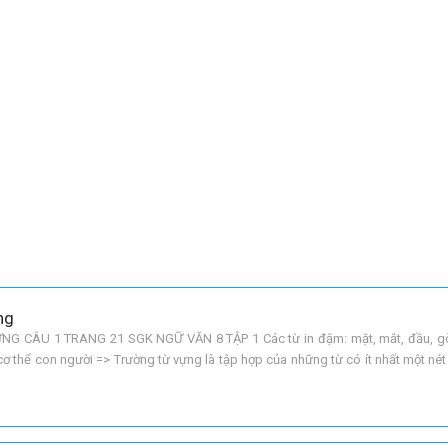
ng
G CÂU 1 TRANG 21 SGK NGỮ VĂN 8 TẬP 1 Các từ in đậm: mặt, mắt, đầu, gò
cơ thể con người => Trường từ vựng là tập hợp của những từ có ít nhất một né
vựng Một trường từ vựng có thể bao gồm nhiều t