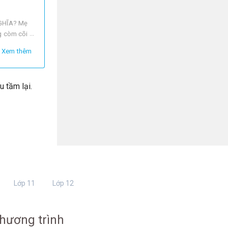
GHĨA? Mẹ
ng còm cõi
Xem thêm
 tầm lại.
Lớp 11
Lớp 12
hương trình