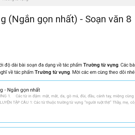
g (Ngắn gọn nhất) - Soạn văn 8
ới độ dài bài soạn đa dạng về tác phẩm
Trường từ vựng
. Các bà
 nghĩ về tác phẩm
Trường từ vựng
. Mời các em cùng theo dõi nhé
g - Ngắn gọn nhất
 1. Các từ in đậm: mặt, mắt, da, gò má, đùi, đầu, cánh tay, miệng cùng 
. LUYỆN TẬP CÂU 1: Các từ thuộc trường từ vựng “người ruột thịt” Thầy, mẹ, cô
ờng từ vựng cho mỗi dãy từ dưới đây: a.