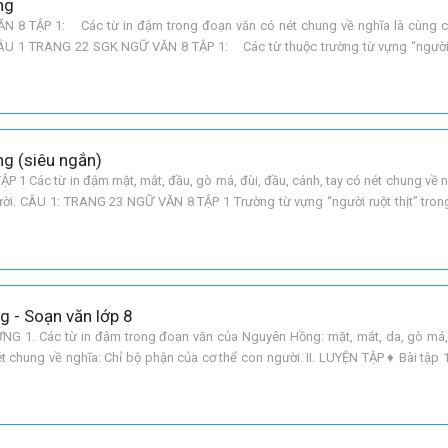
ng
8 TẬP 1: Các từ in đậm trong đoạn văn có nét chung về nghĩa là cùng c
CÂU 1 TRANG 22 SGK NGỮ VĂN 8 TẬP 1: Các từ thuộc trường từ vựng “người r
 Thầy, mẹ, cô, mợ, con, cháu, anh em. CÂU 2 TRANG
ng (siêu ngắn)
1 Các từ in đậm mặt, mắt, đầu, gò má, đùi, đầu, cánh, tay có nét chung về n
ười. CÂU 1: TRANG 23 NGỮ VĂN 8 TẬP 1 Trường từ vựng “người ruột thịt” tron
mợ, cô, cháu, mợ, em bé, anh, em, con, bà,
g - Soạn văn lớp 8
 1. Các từ in đậm trong đoạn văn của Nguyên Hồng: mặt, mắt, da, gò má, 
t chung về nghĩa: Chỉ bộ phận của cơ thể con người. II. LUYỆN TẬP ♦ Bài tập
ột thịt trong văn bản Trong lòng mẹ của Nguyê