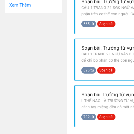
Soạn bài: Trường từ vự
Xem Thêm
CÂU 1 TRANG 21 SGK NGỮ VĂN 
phận trên cơ thể con người. 
trong văn bản Trong lòng mẹ :
665 từ
Soạn bài
Soạn bài: Trường từ vự
CÂU 1 TRANG 21 NGỮ VĂN 8 TẬP 
để chỉ bộ phận cơ thể con ng
Trong lòng mẹ: Thầy, mẹ, em , 
695 từ
Soạn bài
Soạn bài Trường từ vựn
I. THẾ NÀO LÀ TRƯỜNG TỪ VỰNG
cánh tay, miệng đều có một né
thuộc trường từ vựng người ru
792 từ
Soạn bài