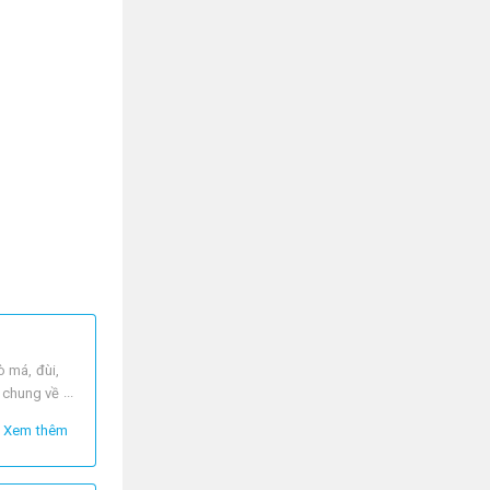
 má, đùi,
t chung về
Xem thêm