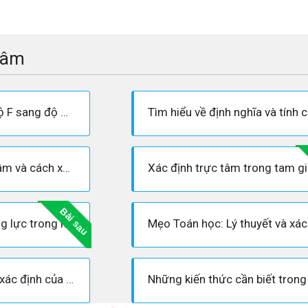
tâm
Nắm chắc cách đổi độ F sang độ C chính xác và ngược lại
Tính chất của trọng tâm và cách xác định trọng tâm tam giác trong Hình học
Bài sau
Mẹo giúp bạn tạo động lực trong học tập hay nhất
Phương pháp tìm tập xác định của hàm số lũy thừa cần biết