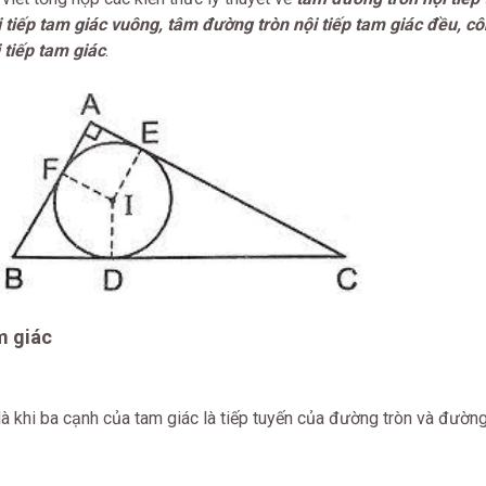
 tiếp tam giác vuông, tâm đường tròn nội tiếp tam giác đều, c
 tiếp tam giác
.
m giác
là khi ba cạnh của tam giác là tiếp tuyến của đường tròn và đườn