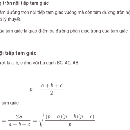
 tròn nội tiếp tam giác
âm đường tròn nội tiếp tam giác vuông mà còn tâm đường tròn nộ
 lý thuyết.
của tam giác là giao điểm ba đường phân giác trong của tam giác,
ội tiếp tam giác
ợt là a, b, c ứng với ba cạnh BC. AC, AB.
p
=
a
+
b
+
c
2
+
+
a
b
c
=
p
2
p tam giác
=
2
S
a
+
b
+
c
=
(
p
−
a
)
(
p
−
b
)
(
p
−
c
)
p
√
(
−
)
(
−
)
(
−
)
2
p
a
p
b
p
c
S
=
=
r
+
+
a
b
c
p