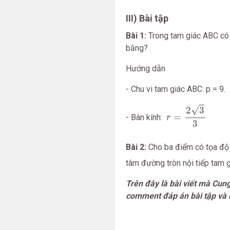
III) Bài tập
Bài 1:
Trong tam giác ABC có 
bằng?
Hướng dẫn
- Chu vi tam giác ABC: p = 9.
r
=
2
3
3
√
2
3
=
- Bán kính:
r
3
Bài 2:
Cho ba điểm có tọa độ
tâm đường tròn nội tiếp tam 
Trên đây là bài viết mà Cun
comment đáp án bài tập và 