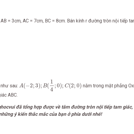
AB = 3cm, AC = 7cm, BC = 8cm. Bán kính r đường tròn nội tiếp t
A
(
−
2
;
3
)
;
B
(
1
4
;
0
)
;
C
(
2
;
0
)
1
(
−
2
;
3
)
;
(
;
0
)
;
(
2
;
0
)
 như sau:
nằm trong mặt phẳng Oxy
A
B
C
4
giác ABC.
ghocvui đã tổng hợp được về tâm đường tròn nội tiếp tam giác, 
những ý kiến thắc mắc của bạn ở phía dưới nhé!