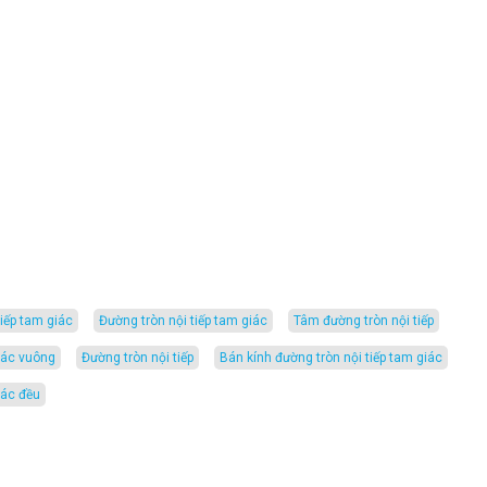
tiếp tam giác
đường tròn nội tiếp tam giác
tâm đường tròn nội tiếp
giác vuông
đường tròn nội tiếp
bán kính đường tròn nội tiếp tam giác
iác đều