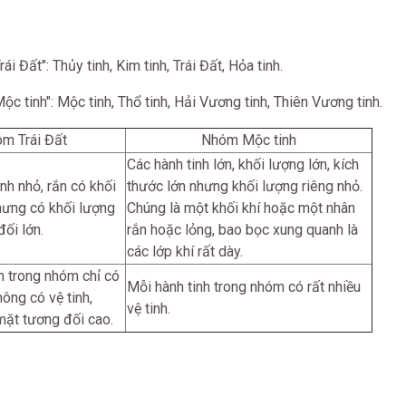
i Đất": Thủy tinh, Kim tinh, Trái Đất, Hỏa tinh.
ộc tinh": Mộc tinh, Thổ tinh, Hải Vương tinh, Thiên Vương tinh.
m Trái Đất
Nhóm Mộc tinh
Các hành tinh lớn, khối lượng lớn, kích
nh nhỏ, rắn có khối
thước lớn nhưng khối lượng riêng nhỏ.
hưng có khối lượng
Chúng là một khối khí hoặc một nhân
đối lớn.
rắn hoặc lỏng, bao bọc xung quanh là
các lớp khí rất dày.
h trong nhóm chỉ có
Mỗi hành tinh trong nhóm có rất nhiều
hông có vệ tinh,
vệ tinh.
mặt tương đối cao.