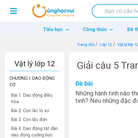
Tiểu học
Công thức
Đề t
Trang chủ
Lớp 12
Vật lý lớp 1
Vật lý lớp 12
Giải câu 5 Tra
CHƯƠNG I. DAO ĐỘNG
Đề bài
CƠ
Những hành tinh nào t
Bài 1. Dao động điều
tinh? Nêu những đặc đ
hòa
Bài 2. Con lắc lò xo
Bài 3. Con lắc đơn
Bài 4. Dao động tắt dần
dao động cưỡng bức