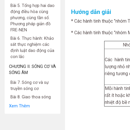
Bài 5. Tổng hợp hai dao
Hướng dẫn giải
động điều hòa cùng
phương, cùng tần số.
* Các hành tinh thuộc "nhóm Trá
Phương pháp giản đồ
FRE-NEN
* Các hành tinh thuộc "nhóm M
Bài 6. Thực hành: Khảo
sát thực nghiệm các
Nhó
định luật dao động của
con lắc
Các hành tin
lượng nhỏ n
CHƯƠNG II. SÓNG CƠ VÀ
SÓNG ÂM
riêng tương 
Bài 7. Sóng cơ và sự
Mỗi hành tin
truyền sóng cơ
rất ít hoặc k
Bài 8. Giao thoa sóng
nhiệt độ bề 
Xem Thêm