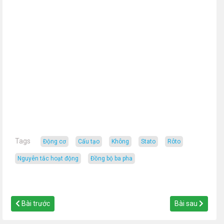
Tags
động cơ
cấu tạo
không
Stato
Rôto
nguyên tắc hoạt động
đồng bộ ba pha
Bài trước
Bài sau