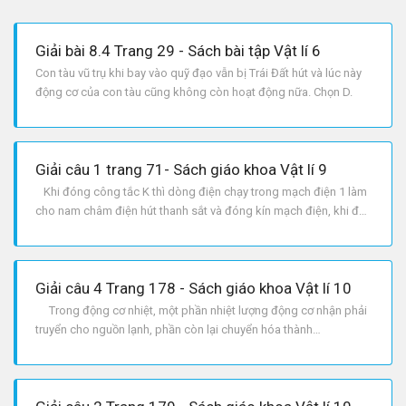
Giải bài 8.4 Trang 29 - Sách bài tập Vật lí 6
Con tàu vũ trụ khi bay vào quỹ đạo vẫn bị Trái Đất hút và lúc này
động cơ của con tàu cũng không còn hoạt động nữa. Chọn D.
Giải câu 1 trang 71- Sách giáo khoa Vật lí 9
Khi đóng công tắc K thì dòng điện chạy trong mạch điện 1 làm
cho nam châm điện hút thanh sắt và đóng kín mạch điện, khi đó
động cơ M sẽ làm việc.
Giải câu 4 Trang 178 - Sách giáo khoa Vật lí 10
Trong động cơ nhiệt, một phần nhiệt lượng động cơ nhận phải
truyển cho nguồn lạnh, phần còn lại chuyển hóa thành
công Rightarrow cách phát biểu của Các nô không mâu thuẫn với
định luật bảo toàn và chuyển hóa năng lượng.