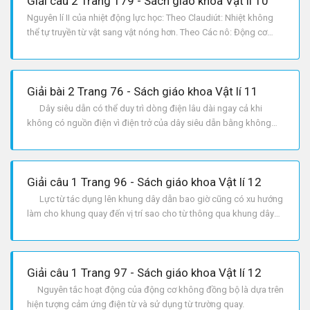
Giải câu 2 Trang 179 - Sách giáo khoa Vật lí 10
Nguyên lí II của nhiệt động lực học: Theo Claudiút: Nhiệt không
thể tự truyền từ vật sang vật nóng hơn. Theo Các nô: Động cơ
nhiệt không thể chuyển hóa tất cả nhiệt lượng nhận được thành
công cơ học.
Giải bài 2 Trang 76 - Sách giáo khoa Vật lí 11
Dây siêu dẫn có thể duy trì dòng điện lâu dài ngay cả khi
không có nguồn điện vì điện trở của dây siêu dẫn bằng không
nên không có sự mất mát năng lượng do tỏa nhiệt trên dây siêu
dẫn. Không thể dùng dòng điện trong dây siêu dẫn để làm
cho động cơ chạy mãi vì dù cuộn dây của động cơ làm
Giải câu 1 Trang 96 - Sách giáo khoa Vật lí 12
Lực từ tác dụng lên khung dây dẫn bao giờ cũng có xu hướng
làm cho khung quay đến vị trí sao cho từ thông qua khung dây
cực đại. Lực từ sẽ làm khung dây quay theo chiều quay của
vectơ cảm ứng từ overrightarrow{B}. Khi tốc độ quay của
khung dây càng gần tốc độ quay của từ trường t
Giải câu 1 Trang 97 - Sách giáo khoa Vật lí 12
Nguyên tắc hoạt động của động cơ không đồng bộ là dựa trên
hiện tượng cảm ứng điện từ và sử dụng từ trường quay.