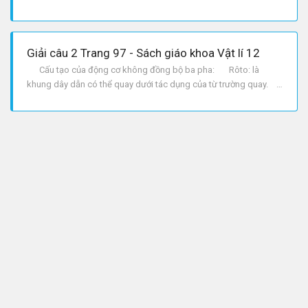
Giải câu 2 Trang 97 - Sách giáo khoa Vật lí 12
Cấu tạo của động cơ không đồng bộ ba pha: Rôto: là
khung dây dẫn có thể quay dưới tác dụng của từ trường quay.
Stato: là bộ phận tạo ra từ trường quay, gồm ba cuộn dây giống
nhau đặt trên vòng tròn lệch nhau những góc 120^0. Nguyên
tắc hoạt động của động cơ không đồng bộ ba