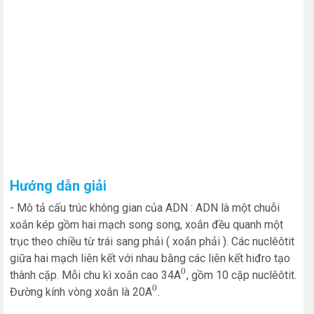
Hướng dẫn giải
- Mô tả cấu trúc không gian của ADN : ADN là một chuỗi
xoắn kép gồm hai mạch song song, xoắn đều quanh một
trục theo chiều từ trái sang phải ( xoắn phải ). Các nuclêôtit
giữa hai mạch liên kết với nhau bằng các liên kết hiđro tạo
0
0
thành cặp. Mỗi chu kì xoắn cao 34A
, gồm 10 cặp nuclêôtit.
0
0
Đường kính vòng xoắn là 20A
.