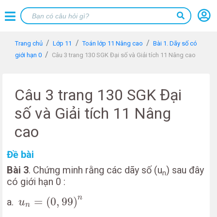
Trang chủ
Lớp 11
Toán lớp 11 Nâng cao
Bài 1. Dãy số có
giới hạn 0
Câu 3 trang 130 SGK Đại số và Giải tích 11 Nâng cao
Câu 3 trang 130 SGK Đại
số và Giải tích 11 Nâng
cao
Đề bài
Bài 3
. Chứng minh rằng các dãy số (u
) sau đây
n
có giới hạn 0 :
u
n
=
(
0
,
99
)
n
n
=
(
0
,
99
)
a.
u
n