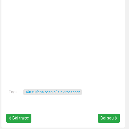
Tags
Dẫn xuất halogen của hiđrocacbon
Bài trước
Bài sau