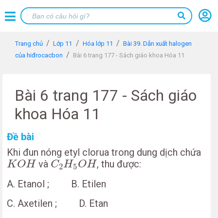
Trang chủ
Lớp 11
Hóa lớp 11
Bài 39. Dẫn xuất halogen
của hiđrocacbon
Bài 6 trang 177 - Sách giáo khoa Hóa 11
Bài 6 trang 177 - Sách giáo
khoa Hóa 11
Đề bài
Khi đun nóng etyl clorua trong dung dịch chứa
K
O
H
C
2
H
5
O
H
và
, thu được:
K
O
H
C
H
O
H
2
5
A. Etanol ; B. Etilen
C. Axetilen ; D. Etan