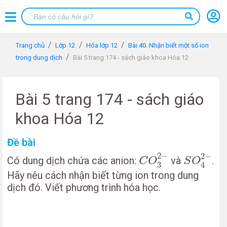
Trang chủ
Lớp 12
Hóa lớp 12
Bài 40. Nhận biết một số ion
trong dung dịch
Bài 5 trang 174 - sách giáo khoa Hóa 12
Bài 5 trang 174 - sách giáo
khoa Hóa 12
Đề bài
C
O
3
2
−
S
O
4
2
−
2
−
2
−
Có dung dịch chứa các anion:
và
.
C
O
S
O
3
4
Hãy nêu cách nhận biết từng ion trong dung
dịch đó. Viết phương trình hóa học.