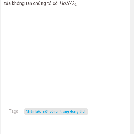
B
a
S
O
4
tủa không tan chứng tỏ có
B
a
S
O
4
Tags
nhận biết một số ion trong dung dịch