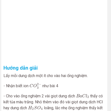
Hướng dẫn giải
Lấy mỗi dung dịch một ít cho vào hai ống nghiệm.
C
O
3
2
−
2
−
- Nhận biết ion
như bài 4
C
O
3
B
a
C
l
2
- Cho vào ống nghiệm 2 vài giọt dung dịch
thấy có
B
a
C
l
2
kết tủa màu trắng. Nhỏ thêm vào đó vài giọt dung dịch HCl
H
2
S
O
4
hay dung dịch
loãng, lắc nhẹ ống nghiệm thấy kết
H
S
O
2
4