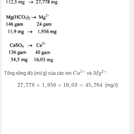
C
a
2
+
M
g
2
+
2
+
2
+
Tổng nồng độ (ml/g) của các ion
và
:
C
a
M
g
27
,
778
+
1
,
956
+
16
,
03
=
45
,
764
27
,
778
+
1
,
956
+
16
,
03
=
45
,
764
(mg/l)