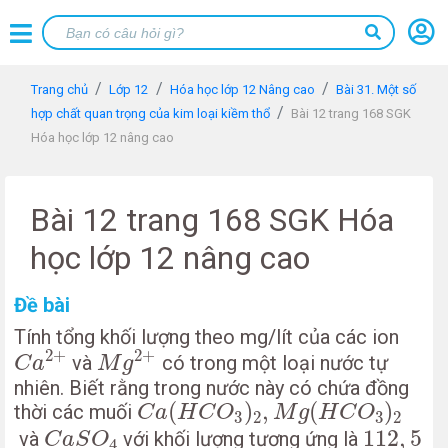
Trang chủ
Lớp 12
Hóa học lớp 12 Nâng cao
Bài 31. Một số
hợp chất quan trọng của kim loại kiềm thổ
Bài 12 trang 168 SGK
Hóa học lớp 12 nâng cao
Bài 12 trang 168 SGK Hóa
học lớp 12 nâng cao
Đề bài
Tính tổng khối lượng theo mg/lít của các ion
C
a
2
+
M
g
2
+
2
+
2
+
và
có trong một loại nước tự
C
a
M
g
nhiên. Biết rằng trong nước này có chứa đồng
C
a
(
H
C
O
3
)
2
,
M
g
(
H
C
O
3
)
2
(
)
,
(
)
thời các muối
C
a
H
C
O
M
g
H
C
O
3
2
3
2
C
a
S
O
4
112
,
5
112
,
5
và
với khối lượng tương ứng là
C
a
S
O
4