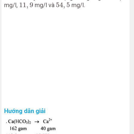
11
,
9
54
,
5
11
,
9
54
,
5
mg/l,
mg/l và
mg/l.
Hướng dẫn giải