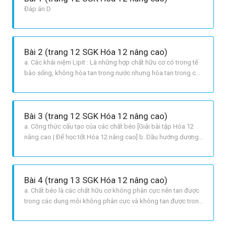
Đáp án D
Bài 2 (trang 12 SGK Hóa 12 nâng cao)
a. Các khái niệm Lipit : Là những hợp chất hữu cơ có trong tế
bào sống, không hòa tan trong nước nhưng hòa tan trong các
dung môi không phân cực. Litpit chất béo, sáp, steroit,
photpho lipit,... Chất béo một trong các loại lipit : là trieste của
glixerol với các axit có mạch cacbon dài không phân
Bài 3 (trang 12 SGK Hóa 12 nâng cao)
a. Công thức cấu tạo của các chất béo [Giải bài tập Hóa 12
nâng cao | Để học tốt Hóa 12 nâng cao] b. Dầu hướng dương
đông đặc ở nhiệt độ thấp hơn do thành phần của nó chứa chủ
yếu là các axit béo không no
Bài 4 (trang 13 SGK Hóa 12 nâng cao)
a. Chất béo là các chất hữu cơ không phân cực nên tan được
trong các dung môi không phân cực và không tan được trong
các dung môi phân cực như nước. b. Nhiệt độ nóng chảy,
nhiệt độ sôi của các triglixerit chứa các gốc axit béo no cao