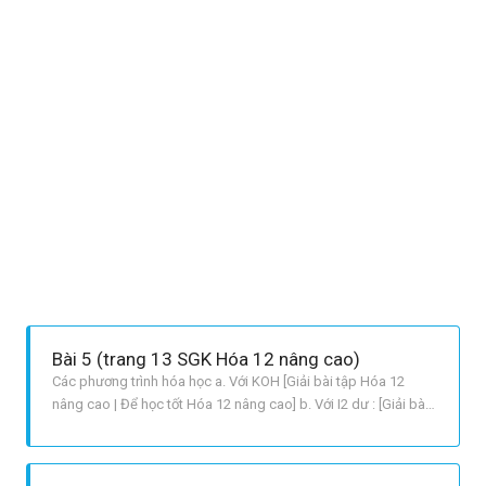
hơn các triglixerit chứa các gốc axit béo không no
Bài 5 (trang 13 SGK Hóa 12 nâng cao)
Các phương trình hóa học a. Với KOH [Giải bài tập Hóa 12
nâng cao | Để học tốt Hóa 12 nâng cao] b. Với I2 dư : [Giải bài
tập Hóa 12 nâng cao | Để học tốt Hóa 12 nâng cao] c. Với H2
dư [Giải bài tập Hóa 12 nâng cao | Để học tốt Hóa 12 nâng
cao]