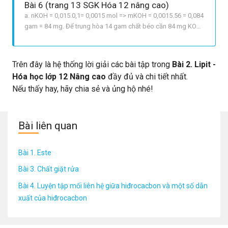
Bài 6 (trang 13 SGK Hóa 12 nâng cao)
a. nKOH = 0,015.0,1= 0,0015 mol => mKOH = 0,0015.56 = 0,084
gam = 84 mg. Để trung hòa 14 gam chất béo cần 84 mg KOH
=> Để trung hòa 1 gam chất béo cần 84 : 14 = 6 mg KOH Vậy
chỉ số axit là 6 b. Chỉ số axit của chất béo là 5,6 tức là : Để
trung hòa 1 g chất béo đó cần 5,6 mg KOH Để trung hòa 10 g
Trên đây là hệ thống lời giải các bài tập trong
Bài 2. Lipit -
chấ
Hóa học lớp 12 Nâng cao
đầy đủ và chi tiết nhất.
Nếu thấy hay, hãy chia sẻ và ủng hộ nhé!
Bài liên quan
Bài 1. Este
Bài 3. Chất giặt rửa
Bài 4. Luyện tập mối liên hệ giữa hiđrocacbon và một số dẫn
xuất của hiđrocacbon